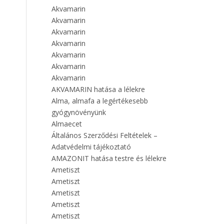
Akvamarin
Akvamarin
Akvamarin
Akvamarin
Akvamarin
Akvamarin
Akvamarin
AKVAMARIN hatása a lélekre
Alma, almafa a legértékesebb
gyógynövényünk
Almaecet
Általános Szerződési Feltételek –
Adatvédelmi tájékoztató
AMAZONIT hatása testre és lélekre
Ametiszt
Ametiszt
Ametiszt
Ametiszt
Ametiszt