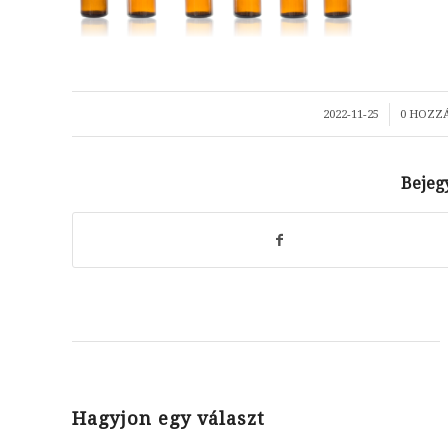
/
2022-11-25
0 HOZZ
Bejeg
Hagyjon egy választ