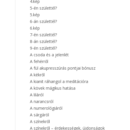
4.kép
5-én születtél?
5.kép
6-án születtél?
6.kép
7-én születtél?
8-án születtél?
9-én születtél?
A csoda és a jelenlét
A fehérről
A fül akupresszúrás pontjai bónusz
A kékről
A kianit ráhangol a meditációra
A kövek mágikus hatása
A liláról
A narancsról
A numerológiáról
A sárgáról
A színekről
A színekről – érdekességek, újdonságok