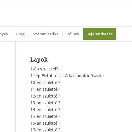
nyek
Blog
Számmisztika
Rólunk
Bejelentkezés
Lapok
1-én születtél?
1.kép Életút teszt: A kalandok időszaka
10-én születtél?
11-én születtél?
12-én születtél?
13-án születtél?
14-én születtél?
15-én születtél?
16-án születtél?
17-én születtél?