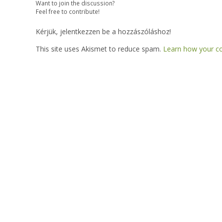
Want to join the discussion?
Feel free to contribute!
Kérjük, jelentkezzen be a hozzászóláshoz!
This site uses Akismet to reduce spam.
Learn how your c