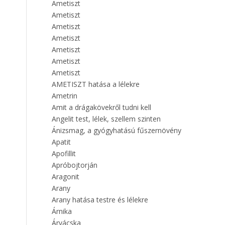
Ametiszt
Ametiszt
Ametiszt
Ametiszt
Ametiszt
Ametiszt
Ametiszt
AMETISZT hatása a lélekre
Ametrin
Amit a drágakövekről tudni kell
Angelit test, lélek, szellem szinten
Ánizsmag, a gyógyhatású fűszernövény
Apatit
Apofillit
Apróbojtorján
Aragonit
Arany
Arany hatása testre és lélekre
Árnika
Árvácska