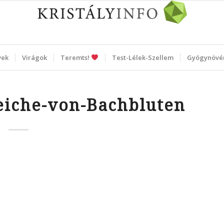
vek
Virágok
Teremts!
Test-Lélek-Szellem
Gyógynövé
iche-von-Bachbluten