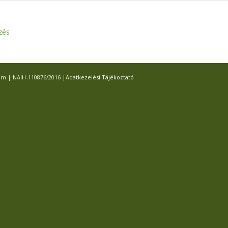
zés
com | NAIH-110876/2016 |
Adatkezelési Tájékoztató