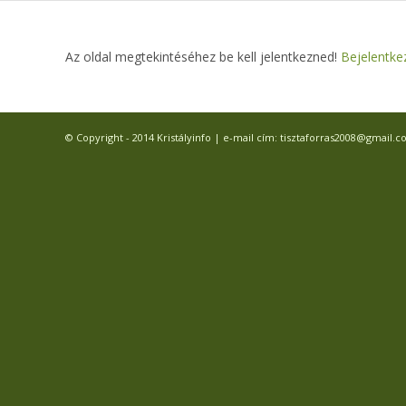
Az oldal megtekintéséhez be kell jelentkezned!
Bejelentke
© Copyright - 2014 Kristályinfo | e-mail cím: tisztaforras2008@gmail.