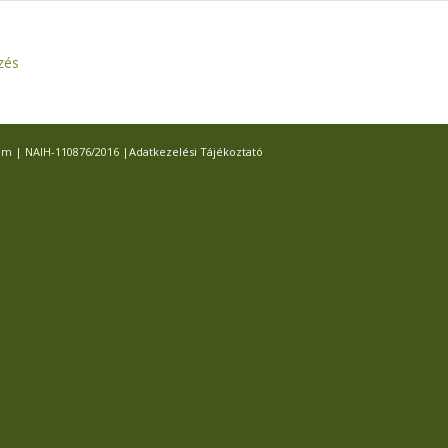
zés
com | NAIH-110876/2016 |
Adatkezelési Tájékoztató