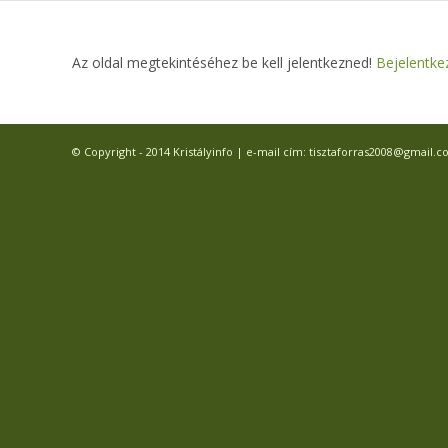
Az oldal megtekintéséhez be kell jelentkezned!
Bejelentke
© Copyright - 2014 Kristályinfo | e-mail cím: tisztaforras2008@gmail.