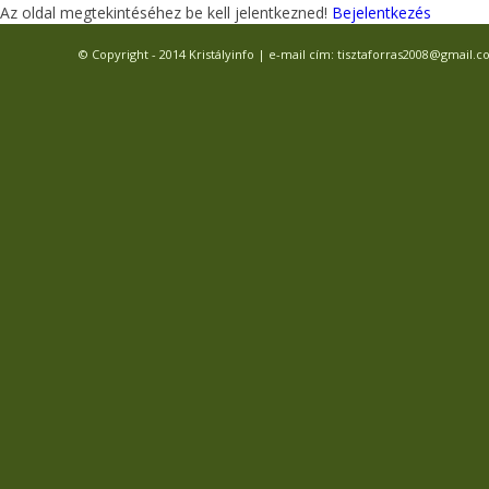
Az oldal megtekintéséhez be kell jelentkezned!
Bejelentkezés
© Copyright - 2014 Kristályinfo | e-mail cím: tisztaforras2008@gmail.