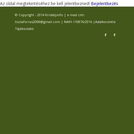
Az oldal megtekintéséhez be kell jelentkezned!
Bejelentkezés
© Copyright - 2014 Kristályinfo | e-mail cím:
tisztaforras2008@gmail.com | NAIH-110876/2016 |
Adatkezelési
Tájékoztató