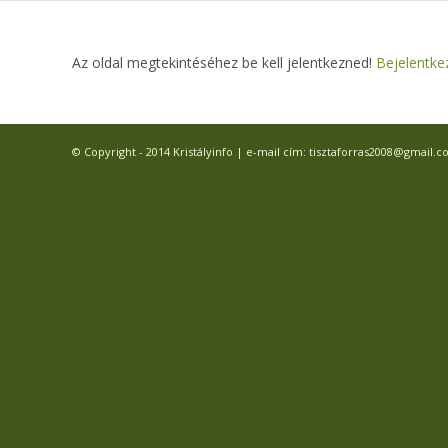
Az oldal megtekintéséhez be kell jelentkezned!
Bejelentke
© Copyright - 2014 Kristályinfo | e-mail cím: tisztaforras2008@gmail.