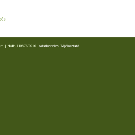
zés
com | NAIH-110876/2016 |
Adatkezelési Tájékoztató