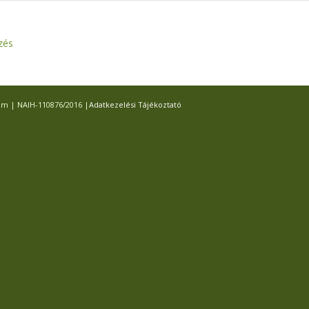
zés
com | NAIH-110876/2016 |
Adatkezelési Tájékoztató