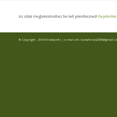
Az oldal megtekintéséhez be kell jelentkezned!
Bejelentke
© Copyright - 2014 Kristályinfo | e-mail cím: tisztaforras2008@gmail.