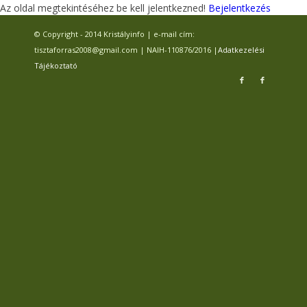
Az oldal megtekintéséhez be kell jelentkezned!
Bejelentkezés
© Copyright - 2014 Kristályinfo | e-mail cím:
tisztaforras2008@gmail.com | NAIH-110876/2016 |
Adatkezelési
Tájékoztató