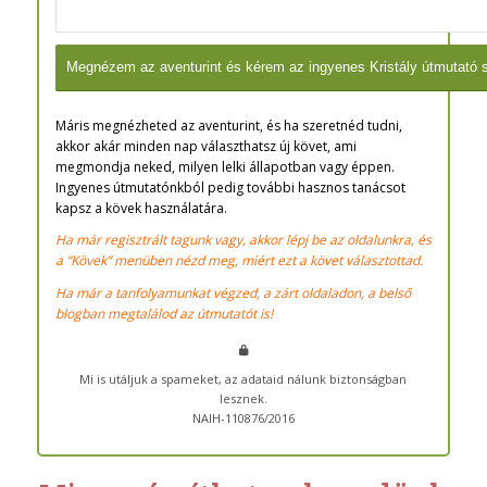
Máris megnézheted az aventurint, és ha szeretnéd tudni,
akkor akár minden nap választhatsz új követ, ami
megmondja neked, milyen lelki állapotban vagy éppen.
Ingyenes útmutatónkból pedig további hasznos tanácsot
kapsz a kövek használatára.
Ha már regisztrált tagunk vagy, akkor lépj be az oldalunkra, és
a “Kövek” menüben nézd meg, miért ezt a követ választottad.
Ha már a tanfolyamunkat végzed, a zárt oldaladon, a belső
blogban megtalálod az útmutatót is!
Mi is utáljuk a spameket, az adataid nálunk biztonságban
lesznek.
NAIH-110876/2016