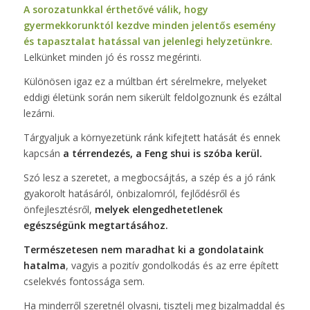
A sorozatunkkal érthetővé válik, hogy
gyermekkorunktól kezdve minden jelentős esemény
és tapasztalat hatással van jelenlegi helyzetünkre.
Lelkünket minden jó és rossz megérinti.
Különösen igaz ez a múltban ért sérelmekre, melyeket
eddigi életünk során nem sikerült feldolgoznunk és ezáltal
lezárni.
Tárgyaljuk a környezetünk ránk kifejtett hatását és ennek
kapcsán
a térrendezés, a Feng shui is szóba kerül.
Szó lesz a szeretet, a megbocsájtás, a szép és a jó ránk
gyakorolt hatásáról, önbizalomról, fejlődésről és
önfejlesztésről,
melyek elengedhetetlenek
egészségünk megtartásához.
Természetesen nem maradhat ki a gondolataink
hatalma
, vagyis a pozitív gondolkodás és az erre épített
cselekvés fontossága sem.
Ha minderről szeretnél olvasni, tisztelj meg bizalmaddal és