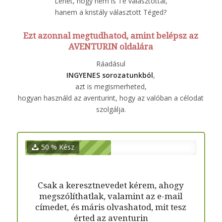
Lehet, hogy nem is Te választottál,
hanem a kristály választott Téged?
Ezt azonnal megtudhatod, amint belépsz az
AVENTURIN oldalára
Ráadásul
INGYENES
sorozatunkból
,
azt is megismerheted,
hogyan használd az aventurint, hogy az valóban a célodat
szolgálja.
50 % Kész
Csak a keresztnevedet kérem, ahogy
megszólíthatlak, valamint az e-mail
címedet, és máris olvashatod, mit tesz
érted az aventurin