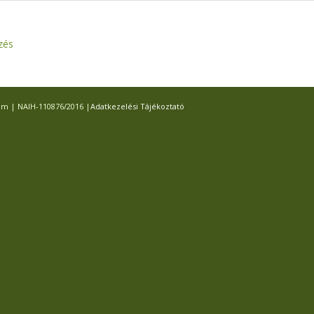
zés
com | NAIH-110876/2016 |
Adatkezelési Tájékoztató