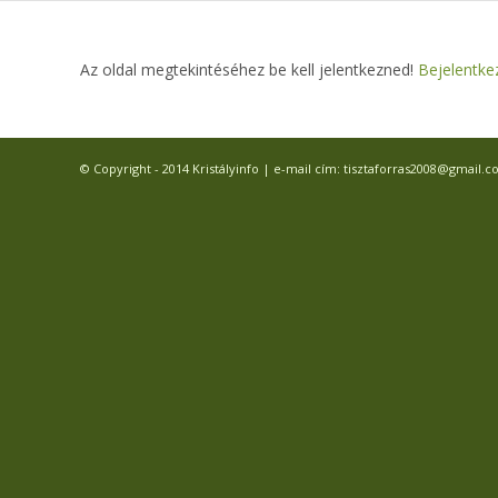
Az oldal megtekintéséhez be kell jelentkezned!
Bejelentke
© Copyright - 2014 Kristályinfo | e-mail cím: tisztaforras2008@gmail.