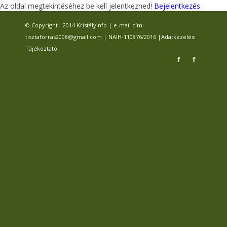
Az oldal megtekintéséhez be kell jelentkezned!
Bejelentkezés
© Copyright - 2014 Kristályinfo | e-mail cím:
tisztaforras2008@gmail.com | NAIH-110876/2016 |
Adatkezelési
Tájékoztató