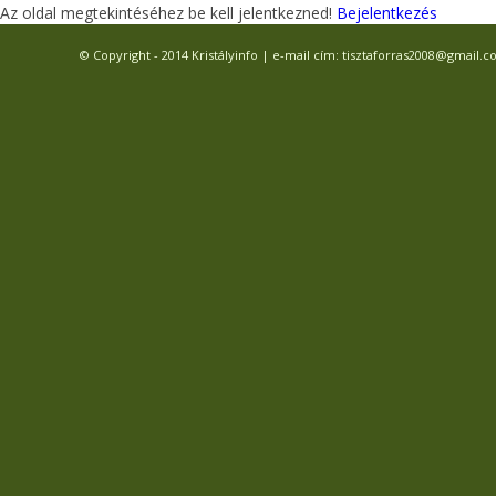
Az oldal megtekintéséhez be kell jelentkezned!
Bejelentkezés
© Copyright - 2014 Kristályinfo | e-mail cím: tisztaforras2008@gmail.