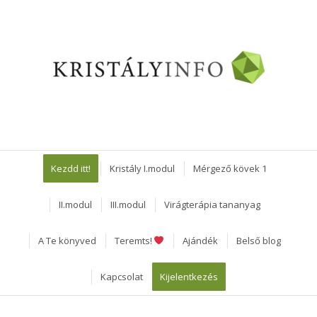
Kezdd itt!
Kristály I.modul
Mérgező kövek 1
II.modul
III.modul
Virágterápia tananyag
A Te könyved
Teremts!
Ajándék
Belső blog
Kapcsolat
Kijelentkezés