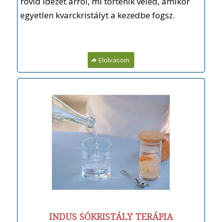
rövid idézet arról, mi történik veled, amikor
egyetlen kvarckristályt a kezedbe fogsz.
Elolvasom
INDUS SÓKRISTÁLY TERÁPIA