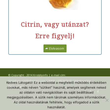
Citrin, vagy utánzat?
Erre figyelj!
Elolvasom
© Copyright - 2014 Kristályinfo | e-mail cím:
tisztaforras2008@gmail.com | NAIH-110876/2016 |
Adatkezelési
Kedves Látogató! Ez a weboldal a megfelelő működés érdekében
Tájékoztató
cookikat, más néven "sütiket" használ, amelyek segítenek neked
az oldalon való navigációban és saját beállításaid
megjegyzésében. A sütik nem tárolnak személyes információkat.
Az oldal használatának feltétele, hogy elfogadod a sütik
használatát.