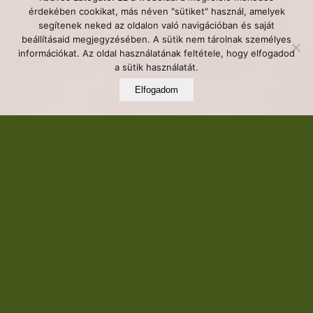
érdekében cookikat, más néven "sütiket" használ, amelyek
segítenek neked az oldalon való navigációban és saját
beállításaid megjegyzésében. A sütik nem tárolnak személyes
információkat. Az oldal használatának feltétele, hogy elfogadod
a sütik használatát.
Elfogadom
Ha valaki azt mondja nekem, hogy egyszer az
emberek fülét fogom szurkálni, hát nagy
szemekkel néztem volna.
Most bizony ez történik.
Természetgyógyászatot tanultam és
szakirányként a FÜLAKUPUNKTÚRÁS
ADDIKTOLÓGIÁT választottam.