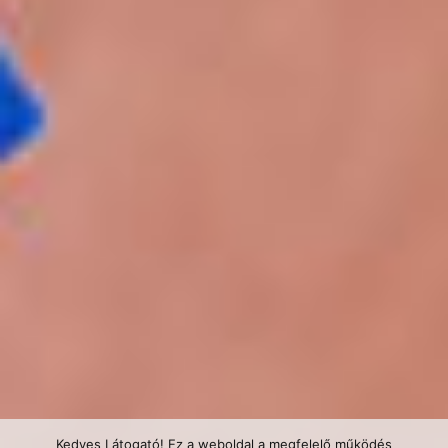
Kedves Látogató! Ez a weboldal a megfelelő működés