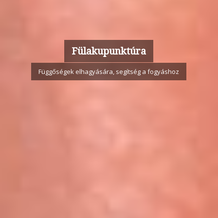
Fülakupunktúra
Függőségek elhagyására, segítség a fogyáshoz