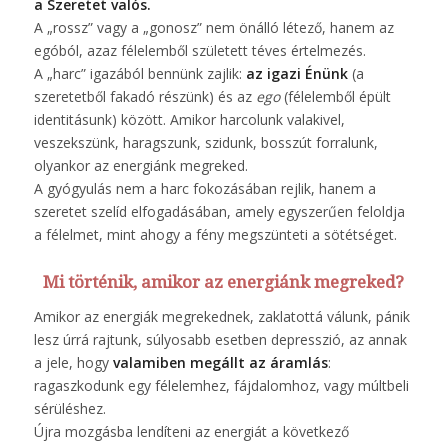
a Szeretet valós.
A „rossz” vagy a „gonosz” nem önálló létező, hanem az
egóból, azaz félelemből született téves értelmezés.
A „harc” igazából bennünk zajlik:
az igazi Énünk
(a
szeretetből fakadó részünk) és az
ego
(félelemből épült
identitásunk) között. Amikor harcolunk valakivel,
veszekszünk, haragszunk, szidunk, bosszút forralunk,
olyankor az energiánk megreked.
A gyógyulás nem a harc fokozásában rejlik, hanem a
szeretet szelíd elfogadásában, amely egyszerűen feloldja
a félelmet, mint ahogy a fény megszünteti a sötétséget.
Mi történik, amikor az energiánk megreked?
Amikor az energiák megrekednek, zaklatottá válunk, pánik
lesz úrrá rajtunk, súlyosabb esetben depresszió, az annak
a jele, hogy
valamiben megállt az áramlás
:
ragaszkodunk egy félelemhez, fájdalomhoz, vagy múltbeli
sérüléshez.
Újra mozgásba lendíteni az energiát a következő