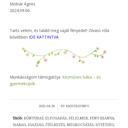
Molnár Ágnes
2024.09.06.
Tarts velem, és találd meg saját fényedet! Olvass róla
bővebben
IDE KATTINTVA
Munkásságom támogatója:
Kézműves baba – és
gyermekcipők
/
2025-04-28
BY
KRISTÁLYINFO
TAGS:
BŰNTUDAT
,
ELFOGADÁS
,
FÉLELMEK
,
FÉNY HIÁNYA
,
HARAG
,
IGAZSÁG
,
ÍTÉLKEZÉS
,
MEGBOCSÁTÁS
,
SÖTÉTSÉG
,