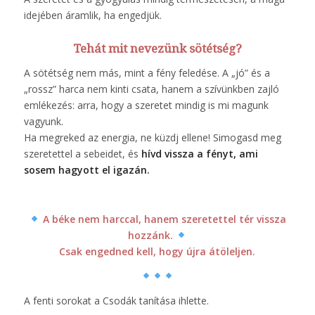
idejében áramlik, ha engedjük.
Tehát mit nevezünk sötétség?
A sötétség nem más, mint a fény feledése. A „jó” és a
„rossz” harca nem kinti csata, hanem a szívünkben zajló
emlékezés: arra, hogy a szeretet mindig is mi magunk
vagyunk.
Ha megreked az energia, ne küzdj ellene! Simogasd meg
szeretettel a sebeidet, és
hívd vissza a fényt, ami
sosem hagyott el igazán.
A béke nem harccal, hanem szeretettel tér vissza
hozzánk.
Csak engedned kell, hogy újra átöleljen.
A fenti sorokat a Csodák tanítása ihlette.