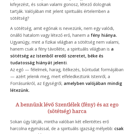
kifejezést, és sokan valami gonosz, létező dolognak
tartják. Valójában mit jelent spirituális értelemben a
sötétség?
A sötétség, amit egónak is nevezünk, nem egy valódi,
önálló hatalom vagy létező erő, hanem a
fény hiánya.
Ugyanúgy, mint a fizikai világban a sötétség nem valami,
hanem csak a fény távolléte, a spirituális világban is
a
sötétség az Istenből eredő szeretet, béke és
tudatosság hiányát jelenti
.
Az egó — félelmek, harag, ítélkezés, bűntudat formájában
— azért jelenik meg, mert elfeledkeztünk Istenről, a
Forrásunkról, az Egységről,
amelyben valójában mindig
létezünk.
A bennünk lévő Szentlélek (fény) és az ego
(sötétség) harca
Sokan úgy látják, mintha valóban két ellentétes erő
harcolna egymással, de a spirituális igazság mélyebb:
csak