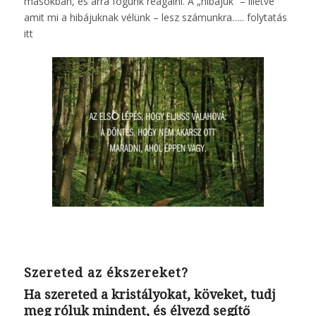
másokban, és arra fogunk reagálni. A „hibájuk” – illetve
amit mi a hibájuknak vélünk – lesz számunkra…..
folytatás
itt
Szereted az ékszereket?
Ha szereted a kristályokat, köveket, tudj
meg róluk mindent, és élvezd segítő