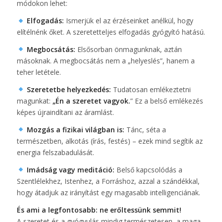
módokon lehet:
Elfogadás:
Ismerjük el az érzéseinket anélkül, hogy
elítélnénk őket. A szeretetteljes elfogadás gyógyító hatású.
Megbocsátás:
Elsősorban önmagunknak, aztán
másoknak. A megbocsátás nem a „helyeslés”, hanem a
teher letétele.
Szeretetbe helyezkedés:
Tudatosan emlékeztetni
magunkat:
„Én a szeretet vagyok.
” Ez a belső emlékezés
képes újraindítani az áramlást.
Mozgás a fizikai világban is:
Tánc, séta a
természetben, alkotás (írás, festés) – ezek mind segítik az
energia felszabadulását.
Imádság vagy meditáció:
Belső kapcsolódás a
Szentlélekhez, Istenhez, a Forráshoz, azzal a szándékkal,
hogy átadjuk az irányítást egy magasabb intelligenciának.
És ami a legfontosabb: ne erőltessünk semmit!
A szeretet és a gyógyulás mindig természetesen, a maga