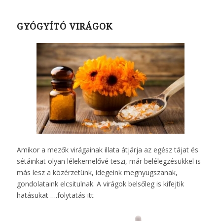
GYÓGYÍTÓ VIRÁGOK
Amikor a mezők virágainak illata átjárja az egész tájat és
sétáinkat olyan lélekemelővé teszi, már belélegzésükkel is
más lesz a közérzetünk, idegeink megnyugszanak,
gondolataink elcsitulnak. A virágok belsőleg is kifejtik
hatásukat ….
folytatás itt