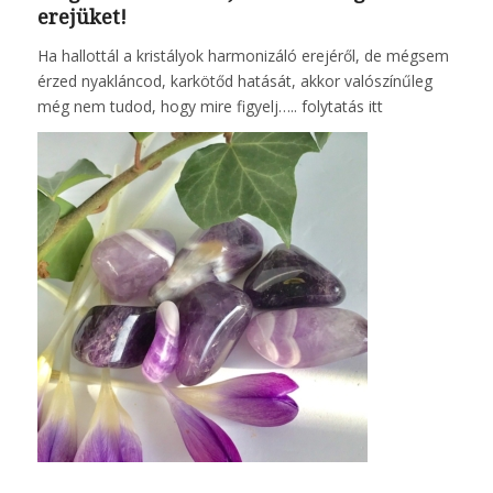
erejüket!
Ha hallottál a kristályok harmonizáló erejéről, de mégsem
érzed nyakláncod, karkötőd hatását, akkor valószínűleg
még nem tudod, hogy mire figyelj…..
folytatás itt