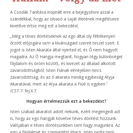
A Csodák Tanítása inspirált erre a bejegyzésre azzal a
szándékkal, hogy az olvasó a saját életének megéléseire
kivetítve értse meg ezt a bekezdést.
„Még a téves döntéseknek az ego által oly féltékenyen
őrzött előjogára sem a kívánságaid szerint teszel szert. E
jogot is Isten Akarata által nyerted el, és Ő nem hagyott
magadra. Az Ő Hangja megtanít, hogyan tégy különbséget
fájdalom és öröm között, és kivezet az általad alkotott
zavarodottságból. Isten Fiának elméjében nincs
zavarodottság, és az ő akarata mindig egybevág Atyja
Akaratával, mert az Atya akarata a Fiúé is egyben.”
/CST.7. fej.X.7.
Hogyan értelmezzük ezt a bekezdést?
Isten szabad akaratot adott nekünk, ezért megengedi azt
is, hogy az ego hangját követve téves döntést hozzunk.
Valójában e téves döntésünkben sem hagy magunkra. Az
ego a fájdalmat és szenvedést élvezi, Isten pedig nem