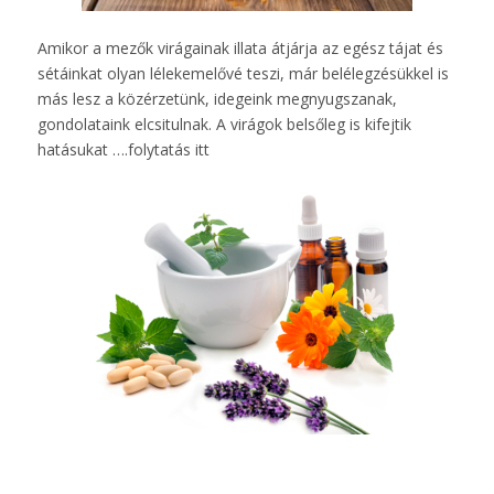
Amikor a mezők virágainak illata átjárja az egész tájat és
sétáinkat olyan lélekemelővé teszi, már belélegzésükkel is
más lesz a közérzetünk, idegeink megnyugszanak,
gondolataink elcsitulnak. A virágok belsőleg is kifejtik
hatásukat ….
folytatás itt