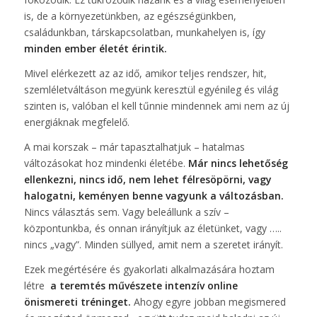
is, de a környezetünkben, az egészségünkben,
családunkban, társkapcsolatban, munkahelyen is, így
minden ember életét érintik.
Mivel elérkezett az az idő, amikor teljes rendszer, hit,
szemléletváltáson megyünk keresztül egyénileg és világ
szinten is, valóban el kell tűnnie mindennek ami nem az új
energiáknak megfelelő.
A mai korszak – már tapasztalhatjuk – hatalmas
változásokat hoz mindenki életébe.
Már nincs lehetőség
ellenkezni, nincs idő, nem lehet félresöpörni, vagy
halogatni, keményen benne vagyunk a változásban.
Nincs választás sem. Vagy beleállunk a szív –
központunkba, és onnan irányítjuk az életünket, vagy …..
nincs „vagy”. Minden süllyed, amit nem a szeretet irányít.
Ezek megértésére és gyakorlati alkalmazására hoztam
létre
a teremtés művészete intenzív online
önismereti tréninget.
Ahogy egyre jobban megismered