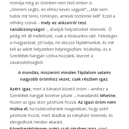
mondja még az Istenben nem hívő ember is:
„Istenem segíts, én ehhez kevés vagyok!”, „Már nem
tudok mit tenni, történjen, aminek történnie kell!” Ezzel a
néhány szóval –
mely az alázatról tesz
tanúbizonyságot
-, átadjuk helyzetünket Istennek. Ő
pedig ott áll mellettünk, csak a hívásunkra várt. Felesleges
a magyarázat, jól tudja, mi okozza fájdalmunkat, és mit
kell az adott helyzetben helyreigazítani. Közbelép, és a
Szentlélek hangján szólva hozzánk, kivezet a
zavarodottságból.
A mondás, miszerint minden fájdalom valami
nagyobb örömhöz vezet, csak részben igaz.
Azért igaz,
mert a bánatot követő öröm – amihez a
Szentlélek hangját követve jutunk -, maradandó
lehetne
,
hiszen az igaz úton jutottunk hozzá.
Az igazi öröm nem
múlna el,
ha tudatosítanánk magunkban, hogy azért
jutottunk hozzá, mert átadtuk az irányítást Istennek, és
elengedtünk minden akarást.
Következésképpen azért csak részben igaz,
mert