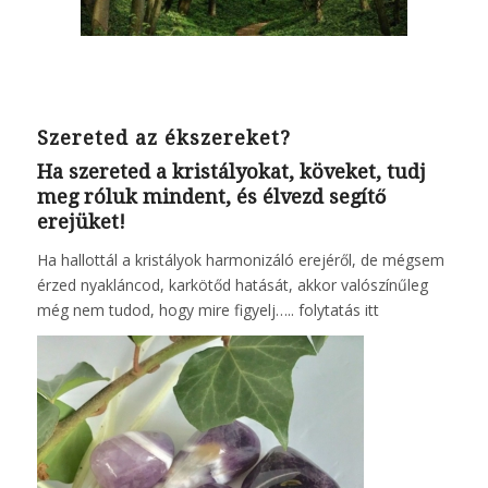
Szereted az ékszereket?
Ha szereted a kristályokat, köveket, tudj
meg róluk mindent, és élvezd segítő
erejüket!
Ha hallottál a kristályok harmonizáló erejéről, de mégsem
érzed nyakláncod, karkötőd hatását, akkor valószínűleg
még nem tudod, hogy mire figyelj…..
folytatás itt