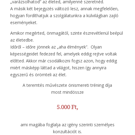
„varázsolhatod” az életed, amilyenné szeretnéd.
A másik két bejegyzés változó lesz, annak megfelelően,
hogyan fordíthatjuk a szolgálatunkra a külvilágban zajló
eseményeket.
Amikor megérted, önmagától, szinte észrevétlenül beépül
az életedbe.
Időről – időre jönnek az „aha élmények”. Olyan
képességeidet fedezed fel, amelyek eddig rejtve voltak
előtted. Akkor már csodálkozni fogsz azon, hogy eddig
miért másképp láttad a világot, hiszen így annyira
egyszerű és örömteli az élet.
A teremtés művészete önismereti tréning díja
most mindössze
5.000 Ft,
ami magába foglalja az igény szerinti személyes
konzultációt is.