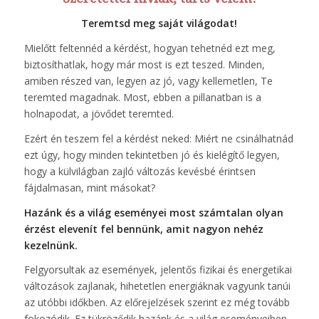
Teremtsd meg saját világodat!
Mielőtt feltennéd a kérdést, hogyan tehetnéd ezt meg,
biztosíthatlak, hogy már most is ezt teszed. Minden,
amiben részed van, legyen az jó, vagy kellemetlen, Te
teremted magadnak. Most, ebben a pillanatban is a
holnapodat, a jövődet teremted.
Ezért én teszem fel a kérdést neked: Miért ne csinálhatnád
ezt úgy, hogy minden tekintetben jó és kielégítő legyen,
hogy a külvilágban zajló változás kevésbé érintsen
fájdalmasan, mint másokat?
Hazánk és a világ eseményei most számtalan olyan
érzést elevenít fel bennünk, amit nagyon nehéz
kezelnünk.
Felgyorsultak az események, jelentős fizikai és energetikai
változások zajlanak, hihetetlen energiáknak vagyunk tanúi
az utóbbi időkben. Az előrejelzések szerint ez még tovább
fokozódik. Ez tükröződik hazánk és a világ eseményeiben