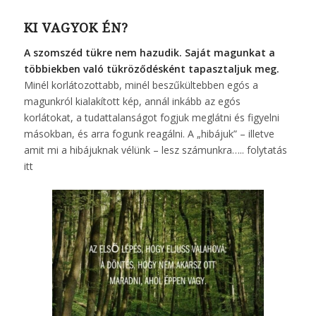
KI VAGYOK ÉN?
A szomszéd tükre nem hazudik. Saját magunkat a
többiekben való tükröződésként tapasztaljuk meg.
Minél korlátozottabb, minél beszűkültebben egós a
magunkról kialakított kép, annál inkább az egós
korlátokat, a tudattalanságot fogjuk meglátni és figyelni
másokban, és arra fogunk reagálni. A „hibájuk” – illetve
amit mi a hibájuknak vélünk – lesz számunkra…..
folytatás
itt