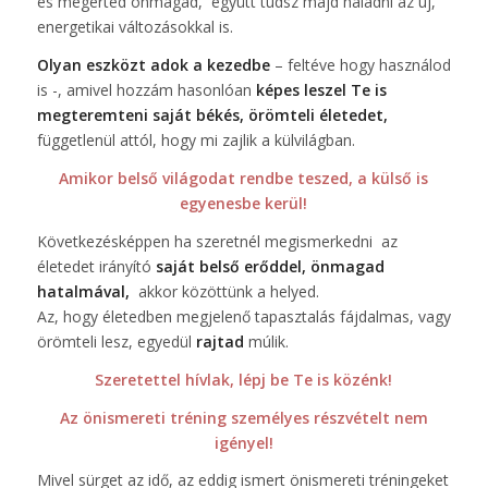
és megérted önmagad, együtt tudsz majd haladni az új,
energetikai változásokkal is.
Olyan eszközt adok a kezedbe
– feltéve hogy használod
is -, amivel hozzám hasonlóan
képes leszel Te is
megteremteni saját békés, örömteli életedet,
függetlenül attól, hogy mi zajlik a külvilágban.
Amikor belső világodat rendbe teszed, a külső is
egyenesbe kerül!
Következésképpen ha szeretnél megismerkedni az
életedet irányító
saját belső erőddel, önmagad
hatalmával,
akkor közöttünk a helyed.
Az, hogy életedben megjelenő tapasztalás fájdalmas, vagy
örömteli lesz, egyedül
rajtad
múlik.
Szeretettel hívlak, lépj be Te is közénk!
Az önismereti tréning személyes részvételt nem
igényel!
Mivel sürget az idő, az eddig ismert önismereti tréningeket