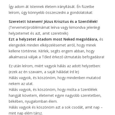
Így adom át Istennek életem irányítását. Én füzetbe
leírom, úgy könnyebb összeszedni a gondolatokat:
Szeretett Istenem! Jézus Krisztus és a Szentlélek!
(Tervemet/problémámat leírva vagy kimondva jelenlegi
helyzetemet és azt, amit szeretnék)
Ezt a helyzetet átadom most Neked megoldásra,
és
elengedek minden elképzelésemet arról, hogy minek
kellene történnie. Kérlek, segíts engem abban, hogy
alkalmassá váljak a Tőled érkező útmutatás befogadásra!
Ez után leírom, miért vagyok hálás az adott helyzetben:
(ezek az én szavaim, a saját háládat írd le)
Hálás vagyok, és köszönöm, hogy mindenben mutatod
nekem az utat.
Hálás vagyok, és köszönöm, hogy mióta a Szentlélek
hangját követem, életemet egyre nagyobb szeretetben,
békében, nyugalomban élem.
Hálás vagyok és köszönöm azt a sok csodát, amit nap –
mint nap elém társz.