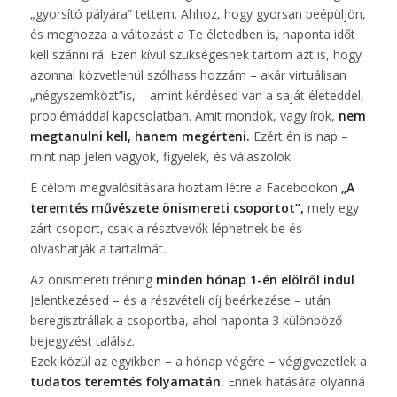
„gyorsító pályára” tettem. Ahhoz, hogy gyorsan beépüljön,
és meghozza a változást a Te életedben is, naponta időt
kell szánni rá. Ezen kívül szükségesnek tartom azt is, hogy
azonnal közvetlenül szólhass hozzám – akár virtuálisan
„négyszemközt”is, – amint kérdésed van a saját életeddel,
problémáddal kapcsolatban. Amit mondok, vagy írok,
nem
megtanulni kell, hanem megérteni.
Ezért én is nap –
mint nap jelen vagyok, figyelek, és válaszolok.
E célom megvalósítására hoztam létre a Facebookon
„A
teremtés művészete önismereti csoportot”,
mely egy
zárt csoport, csak a résztvevők léphetnek be és
olvashatják a tartalmát.
Az önismereti tréning
minden hónap 1-én elölről indul
Jelentkezésed – és a részvételi díj beérkezése – után
beregisztrállak a csoportba, ahol naponta 3 különböző
bejegyzést találsz.
Ezek közül az egyikben – a hónap végére – végigvezetlek a
tudatos teremtés folyamatán.
Ennek hatására olyanná