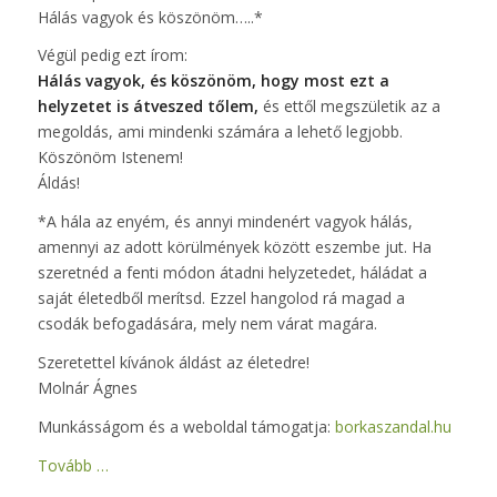
Hálás vagyok és köszönöm…..*
Végül pedig ezt írom:
Hálás vagyok, és köszönöm, hogy most ezt a
helyzetet is átveszed tőlem,
és ettől megszületik az a
megoldás, ami mindenki számára a lehető legjobb.
Köszönöm Istenem!
Áldás!
*A hála az enyém, és annyi mindenért vagyok hálás,
amennyi az adott körülmények között eszembe jut. Ha
szeretnéd a fenti módon átadni helyzetedet, háládat a
saját életedből merítsd. Ezzel hangolod rá magad a
csodák befogadására, mely nem várat magára.
Szeretettel kívánok áldást az életedre!
Molnár Ágnes
Munkásságom és a weboldal támogatja:
borkaszandal.hu
Tovább …