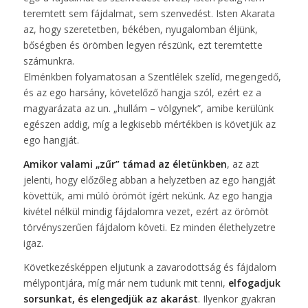
teremtett sem fájdalmat, sem szenvedést. Isten Akarata
az, hogy szeretetben, békében, nyugalomban éljünk,
bőségben és örömben legyen részünk, ezt teremtette
számunkra.
Elménkben folyamatosan a Szentlélek szelíd, megengedő,
és az ego harsány, követelőző hangja szól, ezért ez a
magyarázata az un. „hullám – völgynek”, amibe kerülünk
egészen addig, míg a legkisebb mértékben is követjük az
ego hangját.
Amikor valami „zűr” támad az életünkben
, az azt
jelenti, hogy előzőleg abban a helyzetben az ego hangját
követtük, ami múló örömöt ígért nekünk. Az ego hangja
kivétel nélkül mindig fájdalomra vezet, ezért az örömöt
törvényszerűen fájdalom követi. Ez minden élethelyzetre
igaz.
Következésképpen eljutunk a zavarodottság és fájdalom
mélypontjára, míg már nem tudunk mit tenni,
elfogadjuk
sorsunkat, és elengedjük az akarást
. Ilyenkor gyakran