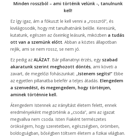
Minden rosszból – ami történik velünk -, tanulnunk
kell!
Ez így igaz, ám a fókuszt le kell venni a „rosszról”, és
kivilágosodik, hogy mit tanulhatnánk belőle. Keresünk,
kutatunk, egészen az őseinkig leásunk, miközben
a tudás
ott van a szemünk előtt
. Abban a köztes állapotban
rejlik, ami se nem rossz, se nem jó.
Ez pedig az
ALÁZAT
. Bár pillanatnyi érzés, egy
szabad
akaratunk szerint meghozott döntés
, ami követi a
zavart, de megelőzi fohászunkat: „
Istenem segíts!”
Ebbe
az egyetlen pillanatba belefér a teljes átadás.
Elengedem
a szenvedést, és megengedem, hogy történjen,
aminek történnie kell.
Átengedem Istennek az irányítást életem felett, ennek
eredményeként megtörténik a „csoda”, ami az igazat
megvallva nem csoda. Isten Fiaként természetes
örökségem, hogy szeretetben, egészségben, örömben,
boldogságban, bőségben töltsem életem a fizikai világban.