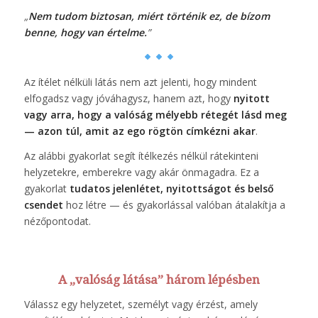
„
Nem tudom biztosan, miért történik ez, de bízom
benne, hogy van értelme.
”
Az ítélet nélküli látás nem azt jelenti, hogy mindent
elfogadsz vagy jóváhagysz, hanem azt, hogy
nyitott
vagy arra, hogy a valóság mélyebb rétegét lásd meg
— azon túl, amit az ego rögtön címkézni akar
.
Az alábbi gyakorlat segít ítélkezés nélkül rátekinteni
helyzetekre, emberekre vagy akár önmagadra. Ez a
gyakorlat
tudatos jelenlétet, nyitottságot és belső
csendet
hoz létre — és gyakorlással valóban átalakítja a
nézőpontodat.
A „valóság látása” három lépésben
Válassz egy helyzetet, személyt vagy érzést, amely