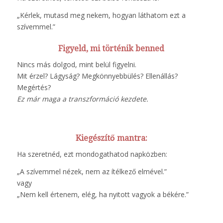
„Kérlek, mutasd meg nekem, hogyan láthatom ezt a
szívemmel.”
Figyeld, mi történik benned
Nincs más dolgod, mint belül figyelni.
Mit érzel? Lágyság? Megkönnyebbülés? Ellenállás?
Megértés?
Ez már maga a transzformáció kezdete.
Kiegészítő mantra:
Ha szeretnéd, ezt mondogathatod napközben:
„A szívemmel nézek, nem az ítélkező elmével.”
vagy
„Nem kell értenem, elég, ha nyitott vagyok a békére.”