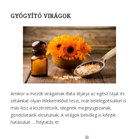
GYÓGYÍTÓ VIRÁGOK
Amikor a mezők virágainak illata átjárja az egész tájat és
sétáinkat olyan lélekemelővé teszi, már belélegzésükkel is
más lesz a közérzetünk, idegeink megnyugszanak,
gondolataink elcsitulnak. A virágok belsőleg is kifejtik
hatásukat ….
folytatás itt