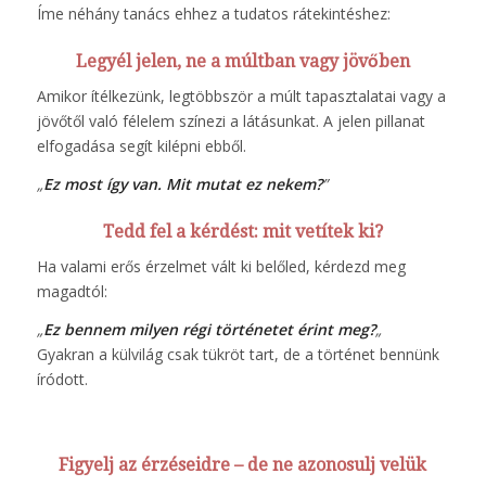
Íme néhány tanács ehhez a tudatos rátekintéshez:
Legyél jelen, ne a múltban vagy jövőben
Amikor ítélkezünk, legtöbbször a múlt tapasztalatai vagy a
jövőtől való félelem színezi a látásunkat. A jelen pillanat
elfogadása segít kilépni ebből.
„
Ez most így van. Mit mutat ez nekem?
”
Tedd fel a kérdést: mit vetítek ki?
Ha valami erős érzelmet vált ki belőled, kérdezd meg
magadtól:
„
Ez bennem milyen régi történetet érint meg?
„
Gyakran a külvilág csak tükröt tart, de a történet bennünk
íródott.
Figyelj az érzéseidre – de ne azonosulj velük