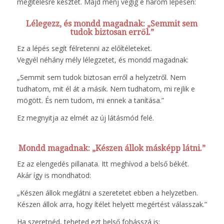
megítélésre késztet. Majd menj végig e három lépésen:
Lélegezz, és mondd magadnak: „Semmit sem
tudok biztosan erről.”
Ez a lépés segít félretenni az előítéleteket.
Vegyél néhány mély lélegzetet, és mondd magadnak:
„Semmit sem tudok biztosan erről a helyzetről. Nem
tudhatom, mit él át a másik. Nem tudhatom, mi rejlik e
mögött. És nem tudom, mi ennek a tanítása.”
Ez megnyitja az elmét az új látásmód felé.
Mondd magadnak: „Készen állok másképp látni.”
Ez az elengedés pillanata. Itt meghívod a belső békét.
Akár így is mondhatod:
„Készen állok meglátni a szeretetet ebben a helyzetben.
Készen állok arra, hogy ítélet helyett megértést válasszak.”
Ha szeretnéd, teheted ezt belső fohásszá is: