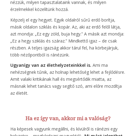
nézzük, milyen tapasztalataink vannak, és milyen
érzelmekkel közelítünk hozzá.
Képzelj el egy hegyet. Egyik oldalról sűrű erdő borítja,
másik oldalon sziklás és kopár. Az, aki az erdő felől látja,
azt mondja: „Ez egy zöld, buja hegy.” A másik azt mondja:
„Ez a hegy sziklás és száraz.” Mindkettő igaz – de csak
részben. A teljes igazság akkor tárul fel, ha körbejárjuk,
több nézőpontból is ránézünk.
Ugyanígy van az élethelyzeteinkkel is.
Ami ma
nehézségnek tűnik, az holnap lehetőség lehet a fejlődésre.
Amit valaki kritikának hall és megsértődik miatta, az
másnak lehet tanács vagy segítő szó, ami előre mozdítja
az életét.
Ha ez így van, akkor mi a valóság?
Ha képesek vagyunk megállni, és kívülről is ránézni egy
helyzetre – megkérdezni magunktól:
„Mi mást jelenthet