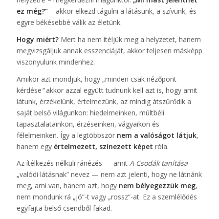
ez még?”
– akkor elkezd tágulni a látásunk, a szívünk, és
egyre békésebbé válik az életünk.
Hogy miért?
Mert ha nem ítéljük meg a helyzetet, hanem
megvizsgáljuk annak esszenciáját, akkor teljesen másképp
viszonyulunk mindenhez.
Amikor azt mondjuk, hogy „minden csak nézőpont
kérdése
”
akkor azzal együtt tudnunk kell azt is, hogy amit
látunk, érzékelünk, értelmezünk, az mindig átszűrődik a
saját belső világunkon: hiedelmeinken, múltbéli
tapasztalatainkon, érzéseinken, vágyaikon és
félelmeinken. Így a legtöbbször
nem a
valóságot látjuk
,
hanem egy
értelmezett, színezett képet
róla.
Az ítélkezés nélküli ránézés — amit
A Csodák tanítása
„valódi látásnak” nevez — nem azt jelenti, hogy ne látnánk
meg, ami van, hanem azt, hogy
nem bélyegezzük meg
,
nem mondunk rá „jó”-t vagy „rossz”-at. Ez a szemlélődés
egyfajta belső csendből fakad.