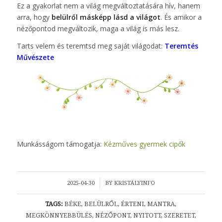
Ez a gyakorlat nem a világ megváltoztatására hív, hanem
arra, hogy
belülről másképp lásd a világot
. És amikor a
nézőpontod megváltozik, maga a világ is más lesz.
Tarts velem és teremtsd meg saját világodat:
Teremtés
Művészete
Munkásságom támogatja:
Kézműves gyermek cipők
/
2025-04-30
BY
KRISTÁLYINFO
TAGS:
BÉKE
,
BELÜLRŐL
,
ÉRTENI
,
MANTRA
,
MEGKÖNNYEBBÜLÉS
,
NÉZŐPONT
,
NYITOTT
,
SZERETET
,