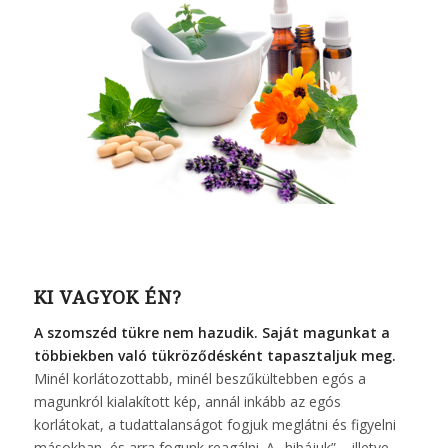
KI VAGYOK ÉN?
A szomszéd tükre nem hazudik. Saját magunkat a
többiekben való tükröződésként tapasztaljuk meg.
Minél korlátozottabb, minél beszűkültebben egós a
magunkról kialakított kép, annál inkább az egós
korlátokat, a tudattalanságot fogjuk meglátni és figyelni
másokban, és arra fogunk reagálni. A „hibájuk” – illetve