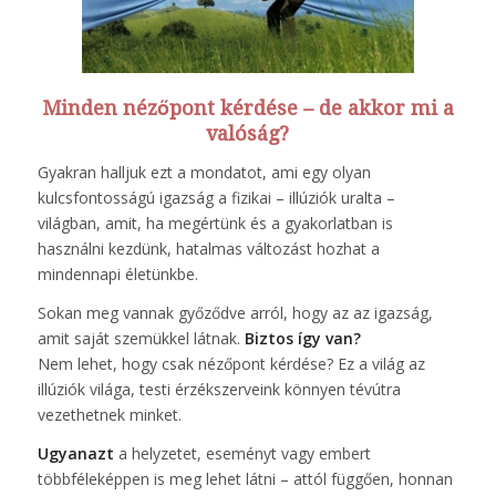
Minden nézőpont kérdése – de akkor mi a
valóság?
Gyakran halljuk ezt a mondatot, ami egy olyan
kulcsfontosságú igazság a fizikai – illúziók uralta –
világban, amit, ha megértünk és a gyakorlatban is
használni kezdünk, hatalmas változást hozhat a
mindennapi életünkbe.
Sokan meg vannak győződve arról, hogy az az igazság,
amit saját szemükkel látnak.
Biztos így van?
Nem lehet, hogy csak nézőpont kérdése? Ez a világ az
illúziók világa, testi érzékszerveink könnyen tévútra
vezethetnek minket.
Ugyanazt
a helyzetet, eseményt vagy embert
többféleképpen is meg lehet látni – attól függően, honnan