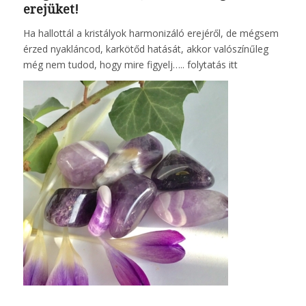
erejüket!
Ha hallottál a kristályok harmonizáló erejéről, de mégsem
érzed nyakláncod, karkötőd hatását, akkor valószínűleg
még nem tudod, hogy mire figyelj…..
folytatás itt