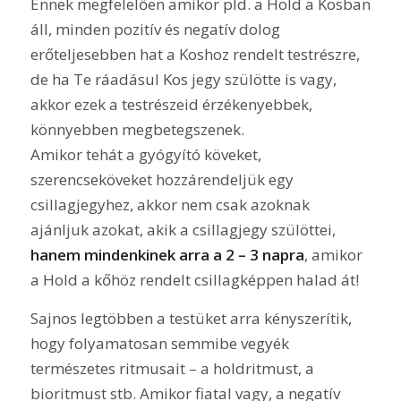
Ennek megfelelően amikor pld. a Hold a Kosban
áll, minden pozitív és negatív dolog
erőteljesebben hat a Koshoz rendelt testrészre,
de ha Te ráadásul Kos jegy szülötte is vagy,
akkor ezek a testrészeid érzékenyebbek,
könnyebben megbetegszenek.
Amikor tehát a gyógyító köveket,
szerencseköveket hozzárendeljük egy
csillagjegyhez, akkor nem csak azoknak
ajánljuk azokat, akik a csillagjegy szülöttei,
hanem mindenkinek arra a 2 – 3 napra
, amikor
a Hold a kőhöz rendelt csillagképpen halad át!
Sajnos legtöbben a testüket arra kényszerítik,
hogy folyamatosan semmibe vegyék
természetes ritmusait – a holdritmust, a
bioritmust stb. Amikor fiatal vagy, a negatív