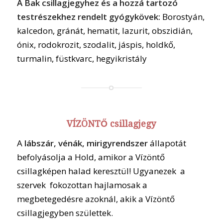
A Bak csillagjegyhez és a hozzá tartozó
testrészekhez rendelt gyógykövek:
Borostyán,
kalcedon, gránát, hematit, lazurit, obszidián,
ónix, rodokrozit, szodalit, jáspis, holdkő,
turmalin, füstkvarc, hegyikristály
VÍZÖNTŐ csillagjegy
A
lábszár, vénák, mirigyrendszer
állapotát
befolyásolja a Hold, amikor a Vízöntő
csillagképen halad keresztül! Ugyanezek a
szervek fokozottan hajlamosak a
megbetegedésre azoknál, akik a Vízöntő
csillagjegyben születtek.