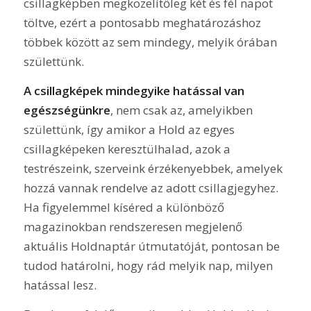
csillagképben megközelítőleg két és fél napot
töltve, ezért a pontosabb meghatározáshoz
többek között az sem mindegy, melyik órában
születtünk.
A csillagképek mindegyike hatással van
egészségünkre
, nem csak az, amelyikben
születtünk, így amikor a Hold az egyes
csillagképeken keresztülhalad, azok a
testrészeink, szerveink érzékenyebbek, amelyek
hozzá vannak rendelve az adott csillagjegyhez.
Ha figyelemmel kíséred a különböző
magazinokban rendszeresen megjelenő
aktuális Holdnaptár útmutatóját, pontosan be
tudod határolni, hogy rád melyik nap, milyen
hatással lesz.