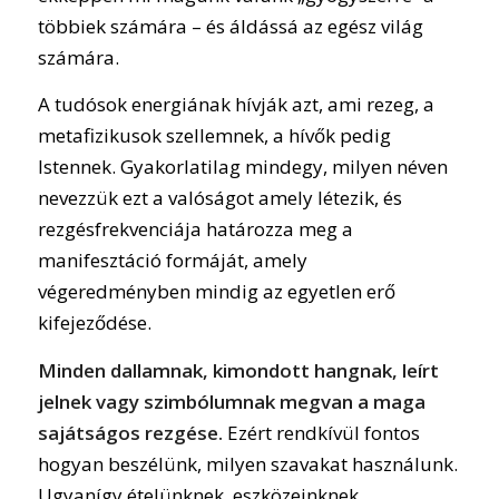
többiek számára – és áldássá az egész világ
számára.
A tudósok energiának hívják azt, ami rezeg, a
metafizikusok szellemnek, a hívők pedig
Istennek. Gyakorlatilag mindegy, milyen néven
nevezzük ezt a valóságot amely létezik, és
rezgésfrekvenciája határozza meg a
manifesztáció formáját, amely
végeredményben mindig az egyetlen erő
kifejeződése.
Minden dallamnak, kimondott hangnak, leírt
jelnek vagy szimbólumnak megvan a maga
sajátságos rezgése.
Ezért rendkívül fontos
hogyan beszélünk, milyen szavakat használunk.
Ugyanígy ételünknek, eszközeinknek,