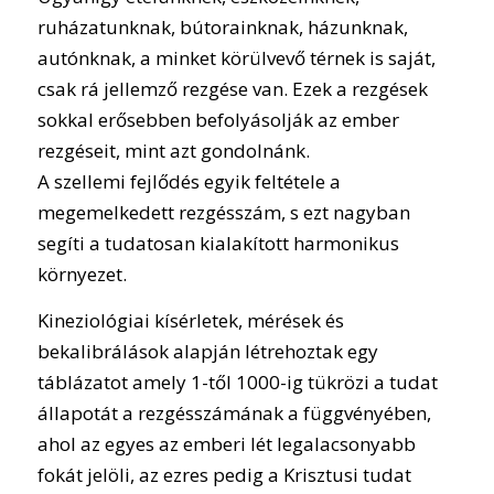
ruházatunknak, bútorainknak, házunknak,
autónknak, a minket körülvevő térnek is saját,
csak rá jellemző rezgése van. Ezek a rezgések
sokkal erősebben befolyásolják az ember
rezgéseit, mint azt gondolnánk.
A szellemi fejlődés egyik feltétele a
megemelkedett rezgésszám, s ezt nagyban
segíti a tudatosan kialakított harmonikus
környezet.
Kineziológiai kísérletek, mérések és
bekalibrálások alapján létrehoztak egy
táblázatot amely 1-től 1000-ig tükrözi a tudat
állapotát a rezgésszámának a függvényében,
ahol az egyes az emberi lét legalacsonyabb
fokát jelöli, az ezres pedig a Krisztusi tudat