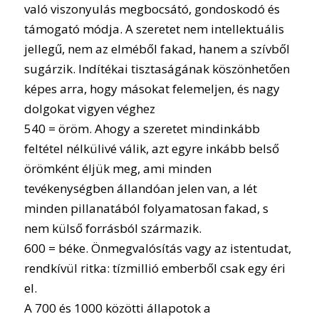
való viszonyulás megbocsátó, gondoskodó és
támogató módja. A szeretet nem intellektuális
jellegű, nem az elméből fakad, hanem a szívből
sugárzik. Indítékai tisztaságának köszönhetően
képes arra, hogy másokat felemeljen, és nagy
dolgokat vigyen véghez
540 = öröm. Ahogy a szeretet mindinkább
feltétel nélkülivé válik, azt egyre inkább belső
örömként éljük meg, ami minden
tevékenységben állandóan jelen van, a lét
minden pillanatából folyamatosan fakad, s
nem külső forrásból származik.
600 = béke. Önmegvalósítás vagy az istentudat,
rendkívül ritka: tízmillió emberből csak egy éri
el.
A 700 és 1000 közötti állapotok a