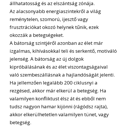
állhatatosság és az elszántság zónája.
Az alacsonyabb energiaszintekről a világ
reménytelen, szomorú, ijesztő vagy
frusztrációkat okozó helynek tűnik, ezek
okozzák a betegségeket.
A bátorság szintjéről azonban az élet már
izgalmas, kihívásokkal teli és serkentő, motiváló
jelenség. A bátorság az új dolgok
kipróbálásának és az élet viszontagságaival
való szembeszállásnak a hajlandóságát jelenti.
Ha jellemzően legalább 200 ciklusnyi a
rezgésed, akkor már elkerül a betegség. Ha
valamilyen konfliktust élsz át és ebből nem
tudsz nagyon hamar kijönni (rágódsz rajta),
akkor elkerülhetetlen valamilyen tünet, vagy
betegség.