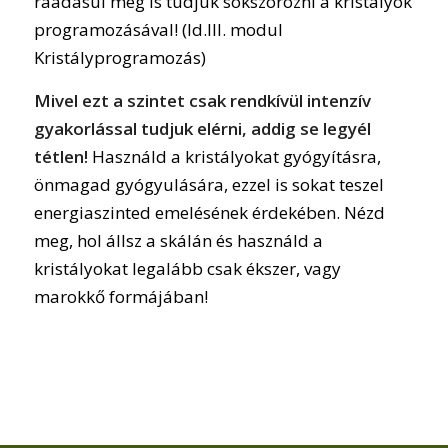
ráadásul meg is tudjuk sokszorozni a kristályok
programozásával! (ld.III. modul
Kristályprogramozás)
Mivel ezt a szintet csak rendkívül intenzív
gyakorlással tudjuk elérni, addig se legyél
tétlen!
Használd a kristályokat gyógyításra,
önmagad gyógyulására, ezzel is sokat teszel
energiaszinted emelésének érdekében. Nézd
meg, hol állsz a skálán és használd a
kristályokat legalább csak ékszer, vagy
marokkő formájában!