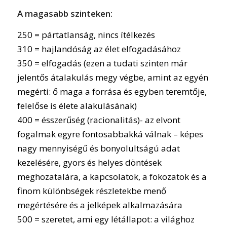
A magasabb szinteken:
250 = pártatlanság, nincs ítélkezés
310 = hajlandóság az élet elfogadásához
350 = elfogadás (ezen a tudati szinten már
jelentős átalakulás megy végbe, amint az egyén
megérti: ő maga a forrása és egyben teremtője,
felelőse is élete alakulásának)
400 = ésszerűség (racionalitás)- az elvont
fogalmak egyre fontosabbakká válnak – képes
nagy mennyiségű és bonyolultságú adat
kezelésére, gyors és helyes döntések
meghozatalára, a kapcsolatok, a fokozatok és a
finom különbségek részletekbe menő
megértésére és a jelképek alkalmazására
500 = szeretet, ami egy létállapot: a világhoz