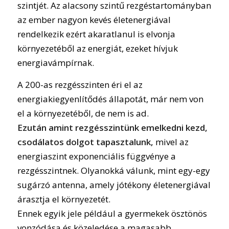
szintjét. Az alacsony szintű rezgéstartományban
az ember nagyon kevés életenergiával
rendelkezik ezért akaratlanul is elvonja
környezetéből az energiát, ezeket hívjuk
energiavámpírnak.
A 200-as rezgésszinten éri el az
energiakiegyenlítődés állapotát, már nem von
el a környezetéből, de nem is ad.
Ezután amint rezgésszintünk emelkedni kezd,
csodálatos dolgot tapasztalunk,
mivel az
energiaszint exponenciális függvénye a
rezgésszintnek. Olyanokká válunk, mint egy-egy
sugárzó antenna, amely jótékony életenergiával
árasztja el környezetét.
Ennek egyik jele például a gyermekek ösztönös
vonzódása és közeledése a magasabb