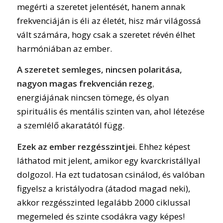
megérti a szeretet jelentését, hanem annak
frekvenciáján is éli az életét, hisz már világossá
vált számára, hogy csak a szeretet révén élhet
harmóniában az ember.
A szeretet semleges, nincsen polaritása,
nagyon magas frekvencián rezeg
,
energiájának nincsen tömege, és olyan
spirituális és mentális szinten van, ahol létezése
a szemlélő akaratától függ.
Ezek az ember rezgésszintjei.
Ehhez képest
láthatod mit jelent, amikor egy kvarckristállyal
dolgozol. Ha ezt tudatosan csinálod, és valóban
figyelsz a kristályodra (átadod magad neki),
akkor rezgésszinted legalább 2000 ciklussal
megemeled és szinte csodákra vagy képes!