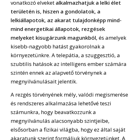
vonatkozó elveket
alkalmazhatjuk a lelki élet
területén is, hiszen a gondolatok, a
lelkiállapotok, az akarat tulajdonképp mind-
mind energetikai állapotok, rezgések
melyeket kisugárzunk magunkból,
és amelyek
kisebb-nagyobb hatást gyakorolnak a
környezetünkre. A telepátia, a szuggesztió, a
szubtilis hatások az intelligens ember számára
szintén ennek az alapvető törvénynek a
megnyilvánulásait jelentik.
A rezgés törvényének mély, valódi megismerése
és rendszeres alkalmazása lehetővé teszi
számunkra, hogy beavatkozzunk a
megnyilvánulás alacsonyabb szintjeibe,
elsősorban a fizikai világba, hogy ez által saját
akaratunk szerint formáljuk környezetünket. A