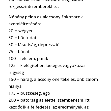
rezgésszintű emberekhez.
Néhány példa az alacsony fokozatok
szemléltetésére:
20 = szégyen
30 = bűntudat
50 = fásultság, depresszió
75 = bánat
100 = félelem, pánik
125 = kielégítetlen, beteges vágyakozás,
irigység
150 = harag, alacsony önértékelés, önbizalom
hiánya
175 = büszkeség, ego
200 = bátorság az élettel szembenézni. Itt
kezdődik a felfedezés, az eredmények, az