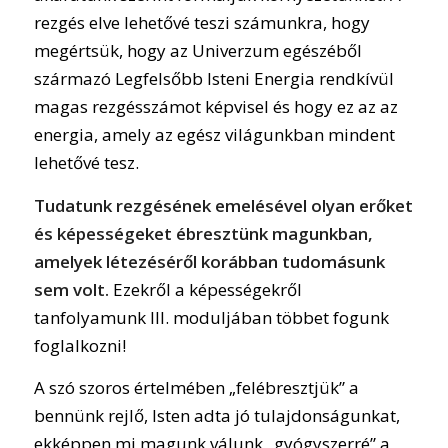
rezgés elve lehetővé teszi számunkra, hogy
megértsük, hogy az Univerzum egészéből
származó Legfelsőbb Isteni Energia rendkívül
magas rezgésszámot képvisel és hogy ez az az
energia, amely az egész világunkban mindent
lehetővé tesz.
Tudatunk rezgésének emelésével olyan erőket
és képességeket ébresztünk magunkban,
amelyek létezéséről korábban tudomásunk
sem volt.
Ezekről a képességekről
tanfolyamunk III. moduljában többet fogunk
foglalkozni!
A szó szoros értelmében „felébresztjük” a
bennünk rejlő, Isten adta jó tulajdonságunkat,
ekképpen mi magunk válunk „gyógyszerré” a