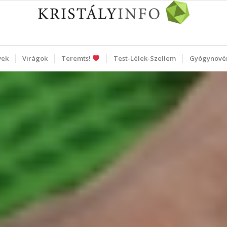
vek
Virágok
Teremts!
Test-Lélek-Szellem
Gyógynövé