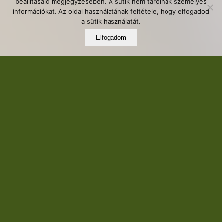
beállításaid megjegyzésében. A sütik nem tárolnak személyes
információkat. Az oldal használatának feltétele, hogy elfogadod
a sütik használatát.
Elfogadom
„Megfáztam, náthás vagyok, fáj a torkom.”
Gyakori eset ősszel, de bármely évszakban is
előbukkanhat.
Nézzük csak,
mi is a nátha, a köznyelvben
megfázás
, mely igen kellemetlen tünetekkel
jár, de általában nem igényel különösebb
orvosi beavatkozást. Nem szükséges a
gyógyszertárba futni különböző divatos,
reklámozott „csodavalamiért” ami egy éjszaka