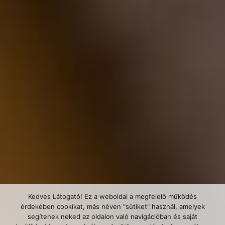
Kedves Látogató! Ez a weboldal a megfelelő működés
érdekében cookikat, más néven "sütiket" használ, amelyek
segítenek neked az oldalon való navigációban és saját