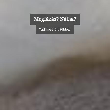
Megfázás? Nátha?
Tudj meg róla többet!