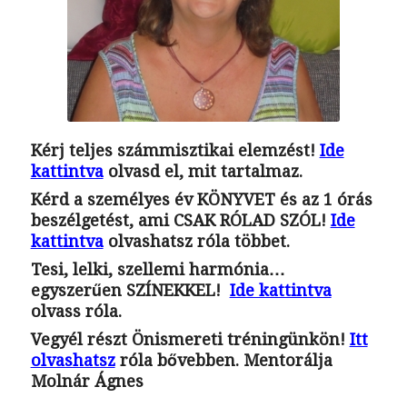
Kérj teljes számmisztikai elemzést!
Ide
kattintva
olvasd el, mit tartalmaz.
Kérd a személyes év KÖNYVET és az 1 órás
beszélgetést, ami CSAK RÓLAD SZÓL!
Ide
kattintva
olvashatsz róla többet.
Tesi, lelki, szellemi harmónia…
egyszerűen SZÍNEKKEL
!
Ide kattintva
olvass róla.
Vegyél részt
Önismereti tréningünkön
!
Itt
olvashatsz
róla bővebben. Mentorálja
Molnár Ágnes