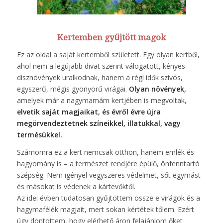
Kertemben gyűjtött magok
Ez az oldal a saját kertemből született. Egy olyan kertből,
ahol nem a legújabb divat szerint válogatott, kényes
dísznövények uralkodnak, hanem a régi idők szívós,
egyszerű, mégis gyönyörű virágai.
Olyan növények,
amelyek már a nagymamám kertjében is megvoltak,
elvetik saját magjaikat, és évről évre újra
megörvendeztetnek színeikkel, illatukkal, vagy
termésükkel.
Számomra ez a kert nemcsak otthon, hanem emlék és
hagyomány is – a természet rendjére épülő, önfenntartó
szépség. Nem igényel vegyszeres védelmet, sőt egymást
és másokat is védenek a kártevőktől.
Az idei évben tudatosan gyűjtöttem össze e virágok és a
hagymafélék magjait, mert sokan kértétek tőlem. Ezért
úgy döntöttem, hogy elérhető áron felajánlom őket