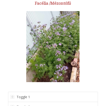
Facélia /Mézontófű
Toggle 1