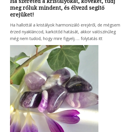
Ha szereted a kristályokat, köveket, tudj
meg róluk mindent, és élvezd segítő
erejüket!
Ha hallottál a kristályok harmonizáló erejéről, de mégsem
érzed nyakláncod, karkötőd hatását, akkor valószínűleg
még nem tudod, hogy mire figyelj…..
folytatás itt