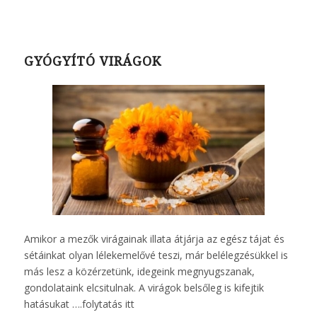
GYÓGYÍTÓ VIRÁGOK
Amikor a mezők virágainak illata átjárja az egész tájat és
sétáinkat olyan lélekemelővé teszi, már belélegzésükkel is
más lesz a közérzetünk, idegeink megnyugszanak,
gondolataink elcsitulnak. A virágok belsőleg is kifejtik
hatásukat ….
folytatás itt