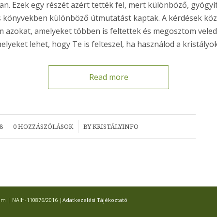
an. Ezek egy részét azért tették fel, mert különböző, gyógyí
s könyvekben különböző útmutatást kaptak. A kérdések köz
m azokat, amelyeket többen is feltettek és megosztom veled 
elyeket lehet, hogy Te is felteszel, ha használod a kristályok
Read more
/
8
0 HOZZÁSZÓLÁSOK
BY
KRISTÁLYINFO
com | NAIH-110876/2016 |
Adatkezelési Tájékoztató