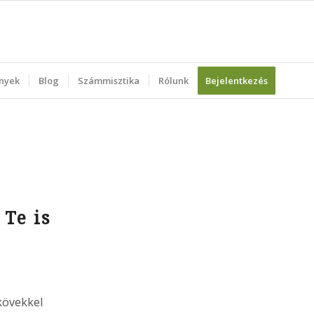
nyek
Blog
Számmisztika
Rólunk
Bejelentkezés
 Te is
kövekkel