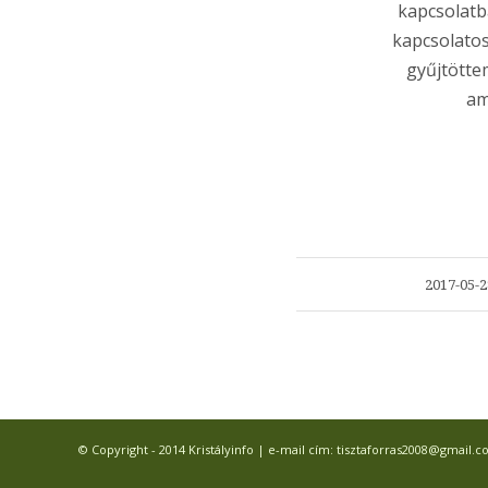
kapcsolatb
kapcsolato
gyűjtötte
am
/
2017-05-2
© Copyright - 2014 Kristályinfo | e-mail cím: tisztaforras2008@gmail.