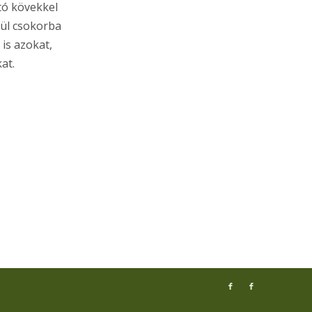
tó kövekkel
ül csokorba
is azokat,
at.