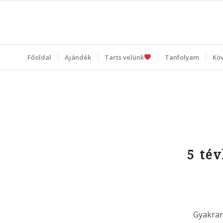
Főoldal
Ajándék
Tarts velünk
Tanfolyam
Kö
5 tév
Gyakran