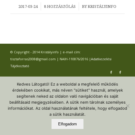
/
/
2017-03-24
8 HOZZÁSZÓLÁS
BY
KRISTÁLYINFO
© Copyright - 2014 Kristályinfo | e-mail cím:
tisztaforras2008@gmail.com | NAIH-110876/2016 |
Adatkezelési
Tájékoztató
Kedves Látogató! Ez a weboldal a megfelelő működés
érdekében cookikat, más néven "sütiket" használ, amelyek
segítenek neked az oldalon való navigációban és saját
beállításaid megjegyzésében. A sütik nem tárolnak személyes
információkat. Az oldal használatának feltétele, hogy elfogadod
a sütik használatát.
Elfogadom