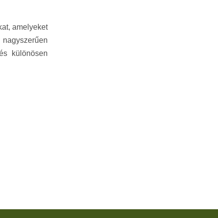
ákat, amelyeket
 nagyszerűen
 és különösen