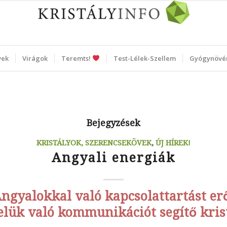
vek
Virágok
Teremts!
Test-Lélek-Szellem
Gyógynövé
Bejegyzések
KRISTÁLYOK, SZERENCSEKÖVEK
,
ÚJ HÍREK!
Angyali energiák
ngyalokkal való kapcsolattartást er
velük való kommunikációt segítő kris