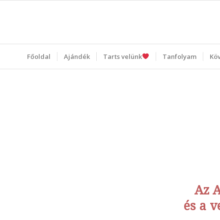
Főoldal
Ajándék
Tarts velünk
Tanfolyam
Kö
Az A
és a 