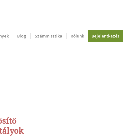
nyek
Blog
Számmisztika
Rólunk
Bejelentkezés
ősítő
tályok