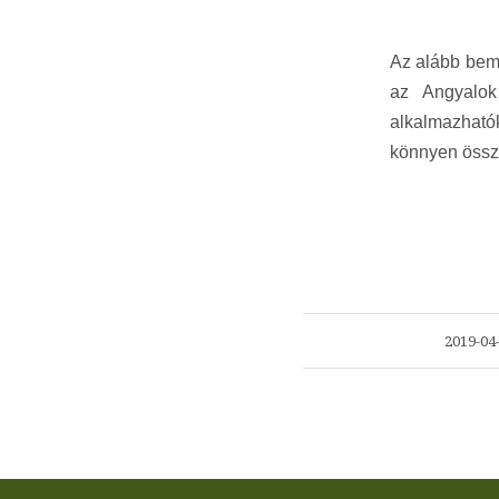
Az alább bemut
az Angyalok
alkalmazható
könnyen össz
/
2019-04