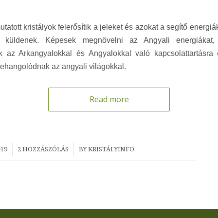
atott kristályok felerősítik a jeleket és azokat a segítő energi
 küldenek. Képesek megnövelni az Angyali energiákat,
k az Arkangyalokkal és Angyalokkal való kapcsolattartásra
ehangolódnak az angyali világokkal.
Read more
/
-19
2 HOZZÁSZÓLÁS
BY
KRISTÁLYINFO