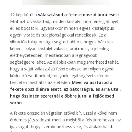
12 kép körül a
választásod a fekete obszidiánra esett.
Mint azt olvashattad, minden kristály finom energiát nyel
el, és bocsát ki, ugyanakkor minden egyes kristálytípus
egyéni vibrációs tulajdonságokkal rendelkezik. Ez a
vibrációs tulajdonsága segített ahhoz, hogy – bár csak
képen – olyan kristályt válassz, ami most, a jelenlegi
élethelyzetedben, meditációban a legnagyobb
segítségedre lehet. Az alábbiakban megismerheted tehát,
hogy a saját választású fekete obszidián milyen egyedi
kódot közvetít neked, melynek segítségével számos
területen javíthatsz az életeden.
Mivel választásod a
fekete obszidiánra esett, ez bátorságra, és arra utal,
hogy őszintén szeretnél előbbre jutni a fejlődésed
során.
A fekete obszidián végtelen erővel bír. Ezzel a kővel nem
érdemes játszadozni, mert a mélyből a felszínre hozza az
igazságot, hogy szembenézhess vele, és átalakíthasd.