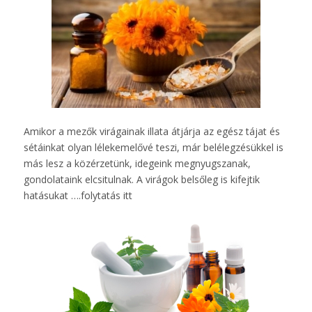
Amikor a mezők virágainak illata átjárja az egész tájat és
sétáinkat olyan lélekemelővé teszi, már belélegzésükkel is
más lesz a közérzetünk, idegeink megnyugszanak,
gondolataink elcsitulnak. A virágok belsőleg is kifejtik
hatásukat ….
folytatás itt