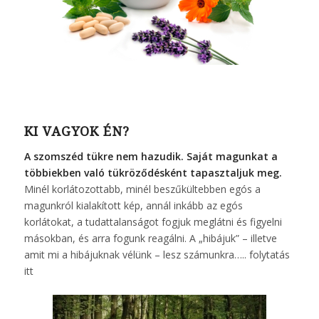
KI VAGYOK ÉN?
A szomszéd tükre nem hazudik. Saját magunkat a
többiekben való tükröződésként tapasztaljuk meg.
Minél korlátozottabb, minél beszűkültebben egós a
magunkról kialakított kép, annál inkább az egós
korlátokat, a tudattalanságot fogjuk meglátni és figyelni
másokban, és arra fogunk reagálni. A „hibájuk” – illetve
amit mi a hibájuknak vélünk – lesz számunkra…..
folytatás
itt