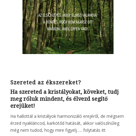
Szereted az ékszereket?
Ha szereted a kristályokat, köveket, tudj
meg róluk mindent, és élvezd segítő
erejüket!
Ha hallottál a kristályok harmonizáló erejéről, de mégsem
érzed nyakláncod, karkötőd hatását, akkor valószínűleg
még nem tudod, hogy mire figyelj…..
folytatás itt