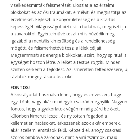
viselkedésminták felismerését. Eloszlatja az érzelmi
blokkokat és az ősi traumákat, elmélyíti és megtisztítja az
érzelmeket. Fejleszti a könyörületesség és a kitartás
képességét. Világosságot biztosít a tudatnak, megtisztítja
a zavaroktól. Egyértelművé teszi, mi is húzódik meg
igazából a mentális kimerültség és a rendellenesség
mögött, és felismerhetővé teszi a lélek céljait.
Megsemmisíti az energia blokkokat, azért, hogy spirituális
egységet hozzon létre. A lelket a testbe rögzíti. Minden
szinten serkenti a fejlődést. Az ismeretlen felfedezésére, új
távlatok megnyitására ösztökél.
FONTOS!
A kristályodat használva lehet, hogy észreveszed, hogy
egy, több, vagy akár mindegyik csakrád megnyílik. Nagyon
fontos, hogy a gyakorlatok végén mindig zárd be őket,
különben kimerült leszel, és nyitottan fogadod a
kellemetlen hatásokat, érkezzenek azok akár emberek,
akár szellemi entitások felől. Képzeld el, ahogy csakráid
szoros bimbóvá záródnak, mint a virágszirmok, majd