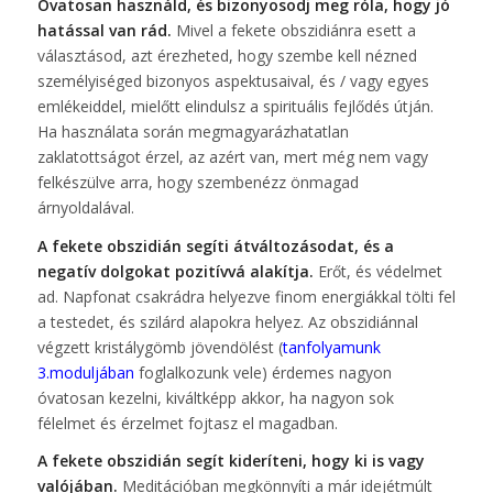
Óvatosan használd, és bizonyosodj meg róla, hogy jó
hatással van rád.
Mivel a fekete obszidiánra esett a
választásod, azt érezheted, hogy szembe kell nézned
személyiséged bizonyos aspektusaival, és / vagy egyes
emlékeiddel, mielőtt elindulsz a spirituális fejlődés útján.
Ha használata során megmagyarázhatatlan
zaklatottságot érzel, az azért van, mert még nem vagy
felkészülve arra, hogy szembenézz önmagad
árnyoldalával.
A fekete obszidián segíti átváltozásodat, és a
negatív dolgokat pozitívvá alakítja.
Erőt, és védelmet
ad. Napfonat csakrádra helyezve finom energiákkal tölti fel
a testedet, és szilárd alapokra helyez. Az obszidiánnal
végzett kristálygömb jövendölést (
tanfolyamunk
3.moduljában
foglalkozunk vele) érdemes nagyon
óvatosan kezelni, kiváltképp akkor, ha nagyon sok
félelmet és érzelmet fojtasz el magadban.
A fekete obszidián segít kideríteni, hogy ki is vagy
valójában.
Meditációban megkönnyíti a már idejétmúlt