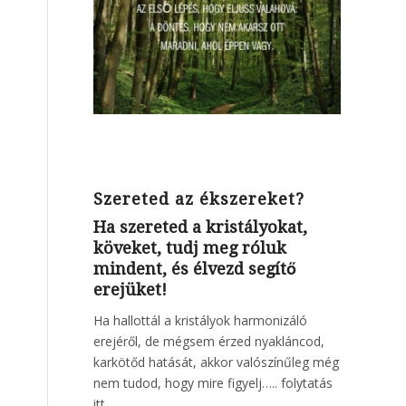
Szereted az ékszereket?
Ha szereted a kristályokat,
köveket, tudj meg róluk
mindent, és élvezd segítő
erejüket!
Ha hallottál a kristályok harmonizáló
erejéről, de mégsem érzed nyakláncod,
karkötőd hatását, akkor valószínűleg még
nem tudod, hogy mire figyelj…..
folytatás
itt