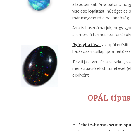
állapotainkat. Arra bátorít, ho
viselése lojalitást, hűséget és
már megvan rá a hajlandóság.
Arra is használhatjuk, hogy gy
a kimerülő természeti forrásokra,
Gyógyhatása:
az opál erősíti
hatásosan csillapítja a fertőzés
Tisztítja a vért és a veséket, s
menstruáció előtti tüneteket (
elixírként.
OPÁL típus
Fekete–barna–szürke opá