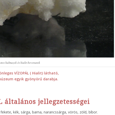
stos halmazok és hialit-bevonatok
nleges VÍZOPÁL ( Hialit) látható,
úzeum egyik gyönyörű darabja.
 általános jellegzetességei
 fekete, kék, sárga, barna, narancssárga, vörös, zöld, bíbor.