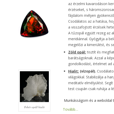
az érzelmi kavarodáson keres
érzéseket, s háromszorosan
fájdalom mélyen gyökerező é
Csodálatos az a hatása, hog
a visszafojtott érzések hirt
A tűzopál együtt rezeg az a
meridiánnal. Gyógyítja a be
megelőzi a kimerülést, és ser
Zöld opál:
tisztít és megfia
barátságoknak. Azzal a képe
gondolkodást, értelmet ad a 
Hialit:
(vízopál).
Csodálatos 
világokkal. Stabilizálja a h
meditatív elmélyülést. Segít
test csupán csak ruhája a l
Munkásságom és a weboldal 
Fehér opál/ hialit
Tovább…