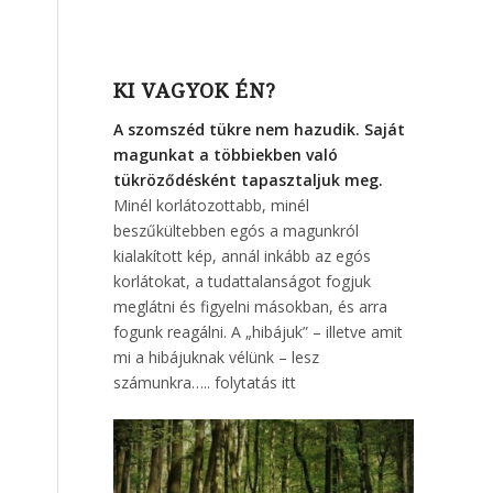
KI VAGYOK ÉN?
A szomszéd tükre nem hazudik. Saját
magunkat a többiekben való
tükröződésként tapasztaljuk meg.
Minél korlátozottabb, minél
beszűkültebben egós a magunkról
kialakított kép, annál inkább az egós
korlátokat, a tudattalanságot fogjuk
meglátni és figyelni másokban, és arra
fogunk reagálni. A „hibájuk” – illetve amit
mi a hibájuknak vélünk – lesz
számunkra…..
folytatás itt