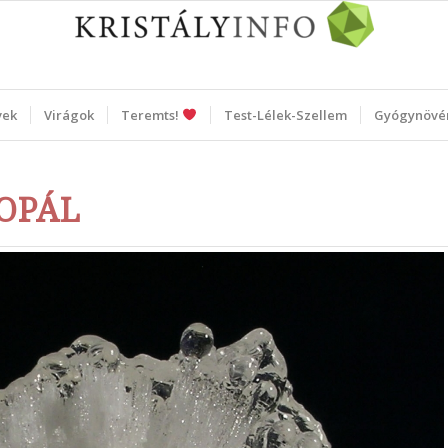
vek
Virágok
Teremts!
Test-Lélek-Szellem
Gyógynövé
OPÁL