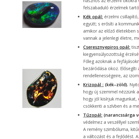
hasznos az érzelmi okokra v
felszabaduló érzelmek tartó
Kék opál:
érzelmi csillapít
együtt; s erősíti a kommuni
amikor az előző életekben s
vannak a jelenlegi életre, m
Cseresznyepiros opál:
tis
kiegyensúlyozottság érzését. 
Főleg azoknak a fejfájások
bezáródása okoz. Elősegíti 
rendellenességeire, az izomf
Krizopál :
(kék–zöld).
Nyito
hogy új szemmel nézzünk a v
hogy jól kisírjuk magunkat, 
csökkenti a szívben és a me
Tűzopál:
(narancssárga v
védelmez a veszéllyel szem
A remény szimbóluma, kitűnő 
a változást és a fejlődést.