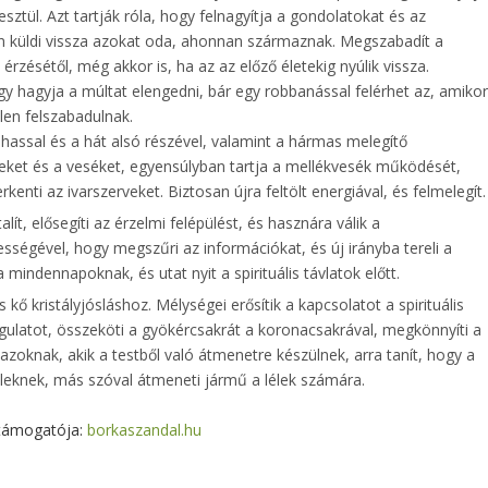
ztül. Azt tartják róla, hogy felnagyítja a gondolatokat és az
 küldi vissza azokat oda, ahonnan származnak. Megszabadít a
rzésétől, még akkor is, ha az az előző életekig nyúlik vissza.
y hagyja a múltat elengedni, bár egy robbanással felérhet az, amiko
elen felszabadulnak.
lhassal és a hát alsó részével, valamint a hármas melegítő
leket és a veséket, egyensúlyban tartja a mellékvesék működését,
kenti az ivarszerveket. Biztosan újra feltölt energiával, és felmelegít.
talít, elősegíti az érzelmi felépülést, és hasznára válik a
sségével, hogy megszűri az információkat, és új irányba tereli a
mindennapoknak, és utat nyit a spirituális távlatok előtt.
kő kristályjósláshoz. Mélységei erősítik a kapcsolatot a spirituális
angulatot, összeköti a gyökércsakrát a koronacsakrával, megkönnyíti a
 azoknak, akik a testből való átmenetre készülnek, arra tanít, hogy a
éleknek, más szóval átmeneti jármű a lélek számára.
támogatója:
borkaszandal.hu