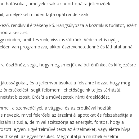
n hatásokat, amelyek csak az adott opálra jellemzőek.
it, amelyekkel minden fajta opál rendelkezik:
kező, rendkívül érzékeny kő. Hangsúlyozza a kozmikus tudatot, ezért
módra késztet.
gy minden, amit teszünk, visszaszáll ránk. Védelmet is nyújt,
lően van programozva, akkor észrevehetetlenné és láthatatlanná
ásra ösztönöz, segít, hogy megismerjük valódi énünket és kifejezésre
sajátosságokat, és a jellemvonásokat a felszínre hozza, hogy meg
az önértékelést, segít felismerni lehetőségeink teljes tárházát.
eitást biztosít. Erősíti a művészetek iránti érdeklődést.
mel, a szenvedéllyel, a vággyal és az erotikával hozták
 nevezik, mivel felerősíti az érzelmi állapotokat és felszabadítja a
izálni is tudja, de mivel szétszórja az energiát, fontos, hogy a
ozott legyen. Egyértelművé teszi az érzelmeket, vagy életre hívja
yütt segíti az egyesítésüket. Megmutatja a múltbeli érzelmi