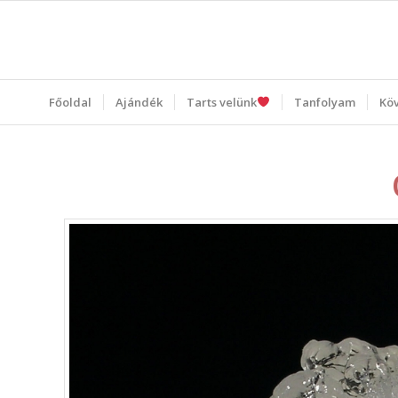
Főoldal
Ajándék
Tarts velünk
Tanfolyam
Kö