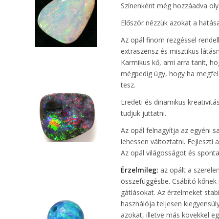
Színenként még hozzáadva olya
Először nézzük azokat a hatása
Az opál finom rezgéssel rendel
extraszensz és misztikus látás
Karmikus kő, ami arra tanít, ho
mégpedig úgy, hogy ha megfele
tesz.
Eredeti és dinamikus kreativit
tudjuk juttatni.
Az opál felnagyítja az egyéni 
lehessen változtatni. Fejleszti 
Az opál világosságot és spontan
Érzelmileg:
az opált a szerelem
összefüggésbe. Csábító kőnek is
gátlásokat. Az érzelmeket stabil
használója teljesen kiegyensúly
azokat, illetve más kövekkel eg