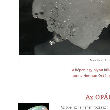
Fehér tömegek, ro
A képen egy olyan külö
ami a Herman Ottó m
Az OPÁL
Az opál színe:
fehér, rózsaszín,