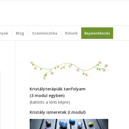
nyek
Blog
Számmisztika
Rólunk
Bejelentkezés
Kristályterápiák tanfolyam
(3 modul egyben)
(kattints a lenti képre)
Kristály ismeretek (I.modul)