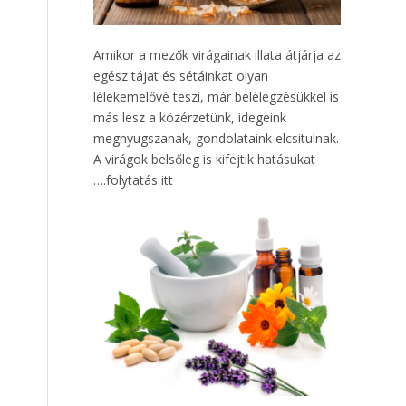
Amikor a mezők virágainak illata átjárja az
egész tájat és sétáinkat olyan
lélekemelővé teszi, már belélegzésükkel is
más lesz a közérzetünk, idegeink
megnyugszanak, gondolataink elcsitulnak.
A virágok belsőleg is kifejtik hatásukat
….
folytatás itt