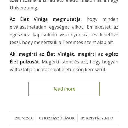
Univerzumig.
Az Élet Virága megmutatja
, hogy minden
elválaszthatatlan egységet alkot. Emlékeztet az
egészhez kapcsolódó viszonyunkra, és lehetővé
teszi, hogy megértsük a Teremtés szent alapjait.
Aki megérti az Élet Virágát
,
megérti az egész
Élet pulzusát.
Megérti Istent és azt, hogy hogyan
változtatja tudatát saját életünkön keresztül.
Read more
/
/
2017-12-16
0 HOZZÁSZÓLÁSOK
BY
KRISTÁLYINFO