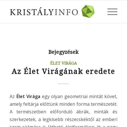
Bejegyzések
ÉLET VIRÁGA
Az Élet Virágának eredete
Az
Élet Virága
egy olyan geometriai mintát követ,
amely feltárja előttünk minden forma természetét.
A természetben előforduló ábrák, minták és
szerkezetek, a legkisebb részecskéktől az emberi
szem számára is látható életformákon át a nagy