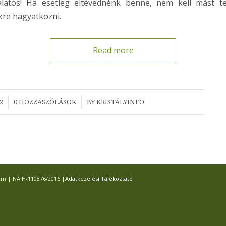
álatos! Ha esetleg eltévednénk benne, nem kell mást t
re hagyatkozni.
Read more
/
2
0 HOZZÁSZÓLÁSOK
BY
KRISTÁLYINFO
com | NAIH-110876/2016 |
Adatkezelési Tájékoztató