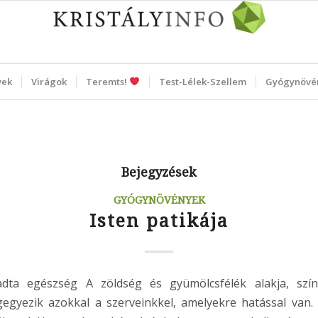
vek
Virágok
Teremts!
Test-Lélek-Szellem
Gyógynövé
Bejegyzések
GYÓGYNÖVÉNYEK
Isten patikája
dta egészség A zöldség és gyümölcsfélék alakja, színe
egyezik azokkal a szerveinkkel, amelyekre hatással van.