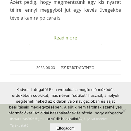
Azért pedig, hogy megmentsünk egy kis nyarat
télire, ennyi meggyből jut egy kevés üvegekbe
téve a kamra polcára is.
Read more
/
2022-06-23
BY
KRISTÁLYINFO
Kedves Látogató! Ez a weboldal a megfelelő működés
érdekében cookikat, más néven "sütiket" használ, amelyek
segítenek neked az oldalon való navigációban és saját
beállításaid megjegyzésében. A sütik nem tárolnak személyes
© Copyright - 2014 Kristályinfo | e-mail cím:
információkat. Az oldal használatának feltétele, hogy elfogadod
a sütik használatát.
tisztaforras2008@gmail.com | NAIH-110876/2016 |
Adatkezelési
Tájékoztató
Elfogadom