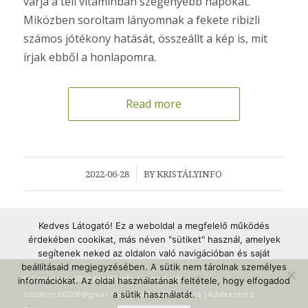
várja a téli vitaminban szegényebb napokat.
Miközben soroltam lányomnak a fekete ribizli
számos jótékony hatását, összeállt a kép is, mit
írjak ebből a honlapomra.
Read more
/
2022-06-28
BY
KRISTÁLYINFO
Kedves Látogató! Ez a weboldal a megfelelő működés
érdekében cookikat, más néven "sütiket" használ, amelyek
segítenek neked az oldalon való navigációban és saját
beállításaid megjegyzésében. A sütik nem tárolnak személyes
© Copyright - 2014 Kristályinfo | e-mail cím:
információkat. Az oldal használatának feltétele, hogy elfogadod
tisztaforras2008@gmail.com | NAIH-110876/2016 |
a sütik használatát.
Adatkezelési