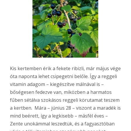
Kis kertemben érik a fekete ribizli, már május vége
óta naponta lehet csipegetni belőle. Így a reggeli
vitamin adagom – kiegészítve málnával is –
bőségesen fedezve van, miközben a harmatos
fűben sétálva szokásos reggeli körutamat teszem
a kertben. Mára – június 28 – viszont a maradék is
mind beérett, így a legkisebb – másfél éves –
Zente unokámmal leszedtük, és a fagyasztóban