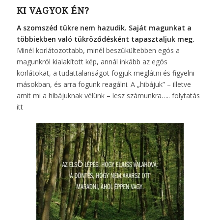
KI VAGYOK ÉN?
A szomszéd tükre nem hazudik. Saját magunkat a
többiekben való tükröződésként tapasztaljuk meg.
Minél korlátozottabb, minél beszűkültebben egós a
magunkról kialakított kép, annál inkább az egós
korlátokat, a tudattalanságot fogjuk meglátni és figyelni
másokban, és arra fogunk reagálni. A „hibájuk” – illetve
amit mi a hibájuknak vélünk – lesz számunkra…..
folytatás
itt