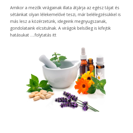
Amikor a mezők virágainak illata átjárja az egész tájat és
sétáinkat olyan lélekemelővé teszi, már belélegzésükkel is
más lesz a közérzetünk, idegeink megnyugszanak,
gondolataink elcsitulnak. A virágok belsőleg is kifejtik
hatásukat ….
folytatás itt