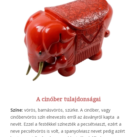
A cinóber tulajdonságai
Színe:
vörös, barnásvörös, szürke. A cinóber, vagy
cinóbervörös szín elnevezés erről az ásványról kapta a
nevét. Ezzel a festékkel színezték a pecsétviaszt, ezért a
neve pecsétvörös is volt, a spanyolviasz nevet pedig azért