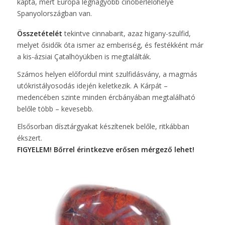
kapta, mert Európa legnagyobb cinóberlelőhelye
Spanyolországban van.
Összetételét
tekintve cinnabarit, azaz higany-szulfid,
melyet ősidők óta ismer az emberiség, és festékként már
a kis-ázsiai Çatalhöyükben is megtalálták.
Számos helyen előfordul mint szulfidásvány, a magmás
utókristályosodás idején keletkezik. A Kárpát –
medencében szinte minden ércbányában megtalálható
belőle több – kevesebb.
Elsősorban dísztárgyakat készítenek belőle, ritkábban
ékszert.
FIGYELEM! Bőrrel érintkezve erősen mérgező lehet!