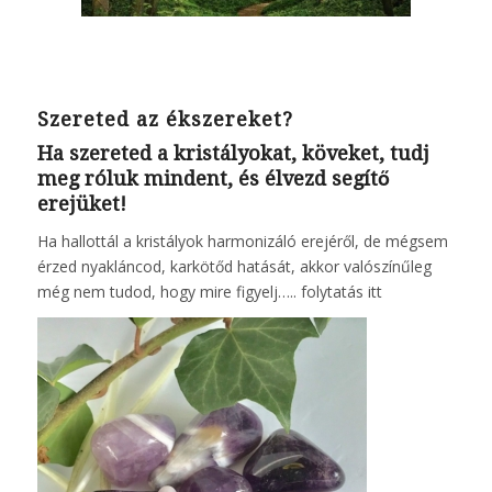
Szereted az ékszereket?
Ha szereted a kristályokat, köveket, tudj
meg róluk mindent, és élvezd segítő
erejüket!
Ha hallottál a kristályok harmonizáló erejéről, de mégsem
érzed nyakláncod, karkötőd hatását, akkor valószínűleg
még nem tudod, hogy mire figyelj…..
folytatás itt