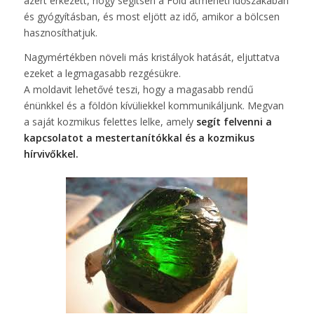
azért érkezett, hogy segítsen a Föld átmeneti időszakában
és gyógyításban, és most eljött az idő, amikor a bölcsen
hasznosíthatjuk.
Nagymértékben növeli más kristályok hatását, eljuttatva
ezeket a legmagasabb rezgésükre.
A moldavit lehetővé teszi, hogy a magasabb rendű
énünkkel és a földön kívüliekkel kommunikáljunk. Megvan
a saját kozmikus felettes lelke, amely
segít felvenni a
kapcsolatot a mestertanítókkal és a kozmikus
hírvivőkkel.