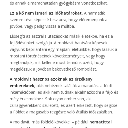
és annak elmaradhatatlan gyógyításra vonatkozókat.
Ez a kő nem ismeri az időhatárokat.
A harmadik
szemre téve képessé tesz arra, hogy előremenjünk a
jövőbe, vagy pedig vissza a múltba.
Elősegíti az asztrális utazásokat másik életekbe, ha ez a
fejlődésünket szolgálja. A moldavit hatására képesek
vagyunk bepillantani egy majdani életünkbe, hogy lássuk a
mostani történéseinek következményeit, vagy hogy
megtanuljuk, mit kellene most tennünk azért, hogy
megelőzzük a jövőben bekövetkező rombolást.
A moldovit hasznos azoknak az érzékeny
embereknek,
akik nehéznek találják a maradást a földi
inkarnációban, és akik nem tudnak alkalmazkodni a fájó és
mély érzelmekhez. Sok olyan ember van, aki
csillaggyerekként született, és azért érkezett, hogy segítse
a Földet a magasabb rezgésre való átállás időszakában.
A moldavit, más földelő kövekkel – például
hematittal