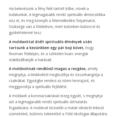
Ha belenézünk a fény felé tartott kőbe, növeli a
tudatunkat. A legmagasabb rendű spirituális dimenziókba
visz el, és meg könnyíti a felemelkedési folyamatot.
Szüksége van a földelésre, mert különben különccé és
gyökértelenné tesz.
A moldavittal átélt spirituális élmények után
tartsunk a kezünkben egy pár boji követ,
hogy
finoman földeljen, és a színtelen kvarc energiái
stabilizálhatják a hatásait.
A moldovitnak rendkívül magas a rezgése,
amely
megnyitja, a blokkoktól megtisztítja és összehangolja a
csakrákat. Egységbe rendezi az isteni tervrajzot, és
meggyorsítja a spirituális fejlődést.
A moldavit a koronacsakrával rezeg együtt, s megnyitja
azt a legmagasabb rendű spirituális útmutatás
fogadására. A moldovit közvetíti a másik síkokról érkező
üzeneteket, különös tekintettel a Föld ökológiai állapotára