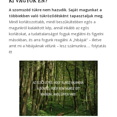
KI VAGYOK ÉN?
A szomszéd tükre nem hazudik. Saját magunkat a
többiekben való tükröződésként tapasztaljuk meg.
Minél korlátozottabb, minél beszűkültebben egós a
magunkról kialakított kép, annál inkább az egós
korlátokat, a tudattalanságot fogjuk meglátni és figyelni
másokban, és arra fogunk reagálni. A „hibájuk” – illetve
amit mi a hibájuknak vélünk – lesz számunkra…..
folytatás
itt