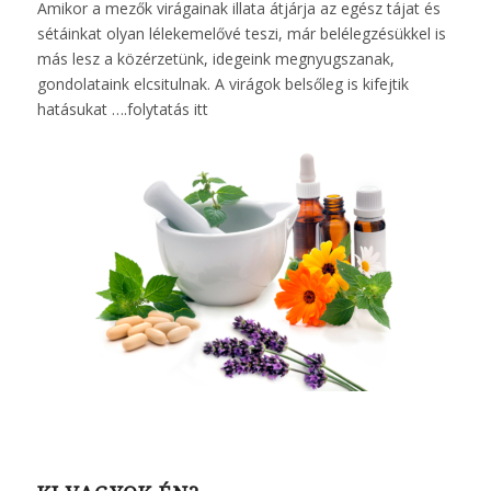
Amikor a mezők virágainak illata átjárja az egész tájat és
sétáinkat olyan lélekemelővé teszi, már belélegzésükkel is
más lesz a közérzetünk, idegeink megnyugszanak,
gondolataink elcsitulnak. A virágok belsőleg is kifejtik
hatásukat ….
folytatás itt