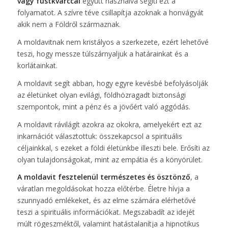
vagy füstkvarccal
együtt használva segíti ezt a
folyamatot. A szívre téve csillapítja azoknak a honvágyát
akik nem a Földről származnak.
A moldavitnak nem kristályos a szerkezete, ezért lehetővé
teszi, hogy messze túlszárnyaljuk a határainkat és a
korlátainkat.
A moldavit segít abban, hogy egyre kevésbé befolyásolják
az életünket olyan evilági, földhözragadt biztonsági
szempontok, mint a pénz és a jövőért való aggódás.
A moldavit rávilágít azokra az okokra, amelyekért ezt az
inkarnációt választottuk: összekapcsol a spirituális
céljainkkal, s ezeket a földi életünkbe illeszti bele. Erősíti az
olyan tulajdonságokat, mint az empátia és a könyörület.
A moldavit fesztelenül természetes és ösztönző
, a
váratlan megoldásokat hozza előtérbe. Életre hívja a
szunnyadó emlékeket, és az elme számára elérhetővé
teszi a spirituális információkat. Megszabadít az idejét
múlt rögeszméktől, valamint hatástalanítja a hipnotikus