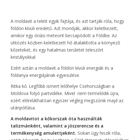
A moldavit a tektit egyik fajtája, és azt tartják róla, hogy
földön kívüli eredetű. Azt mondják, akkor keletkezett,
amikor egy óriási meteorit becsapódott a Földbe. Az
ütközés közben keletkezett hő átalakította a környező
kőzeteket, és egy hatalmas területet teleszórt
kristályokkal.
Ezért aztán a moldavit a földön kívüli energiák és a
földanya energiájának egyesülése.
Ritka kő. Legfőbb ismert lelőhelye Csehországban a
Moldova folyó partvidéke. Mivel nem termelődik újra,
ezért előreláthatóan egyszer végleg megszűnik majd az
utánpótlása.
A moldavitot a kőkorszak óta használták
talizmánként, valamint a jószerencse és a
termékenység amulettjeként.
Sokan úgy hiszik róla,