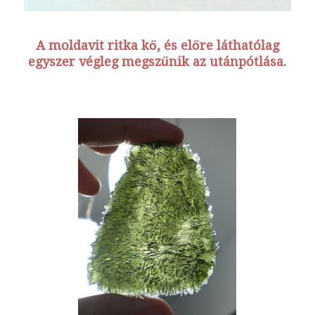
A moldavit ritka kő, és előre láthatólag
egyszer végleg megszűnik az utánpótlása.