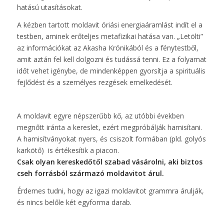
hatású utasításokat.
A kézben tartott moldavit óriási energiaáramlást indít el a
testben, aminek erőteljes metafizikai hatása van. „Letölti”
az információkat az Akasha Krónikából és a fénytestből,
amit aztán fel kell dolgozni és tudássá tenni. Ez a folyamat
időt vehet igénybe, de mindenképpen gyorsítja a spirituális
fejlődést és a személyes rezgések emelkedését.
A moldavit egyre népszerűbb kő, az utóbbi években
megnőtt iránta a kereslet, ezért megpróbálják hamisítani.
A hamisítványokat nyers, és csiszolt formában (pld. golyós
karkötő) is értékesítik a piacon.
Csak olyan kereskedőtől szabad vásárolni, aki biztos
cseh forrásból származó moldavitot árul.
Érdemes tudni, hogy az igazi moldavitot grammra árulják,
és nincs belőle két egyforma darab.