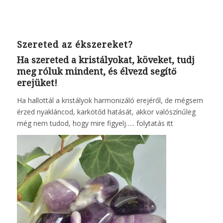
Szereted az ékszereket?
Ha szereted a kristályokat, köveket, tudj
meg róluk mindent, és élvezd segítő
erejüket!
Ha hallottál a kristályok harmonizáló erejéről, de mégsem
érzed nyakláncod, karkötőd hatását, akkor valószínűleg
még nem tudod, hogy mire figyelj…..
folytatás itt