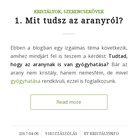
KRISTÁLYOK, SZERENCSEKÖVEK
1. Mit tudsz az aranyról?
Ebben a blogban egy izgalmas téma következik,
amihez mindjárt fel is teszem a kérdést:
Tudtad,
hogy az aranynak is van gyógyhatása?
Bár az
arany nem kristály, hanem nemesfém, de mivel
gyógyhatása
rendkívüli, ezzel is foglalkozunk.
Read more
/
/
2017-04-06
9 HOZZÁSZÓLÁS
BY
KRISTÁLYINFO