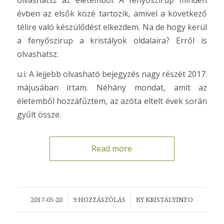
évben az elsők közé tartozik, amivel a következő
télire való készülődést elkezdem. Na de hogy kerül
a fenyőszirup a kristályok oldalaira? Erről is
olvashatsz.
u.i: A lejjebb olvasható bejegyzés nagy részét 2017.
májusában írtam. Néhány mondat, amit az
életemből hozzáfűztem, az azóta eltelt évek során
gyűlt össze.
Read more
/
/
2017-05-20
9 HOZZÁSZÓLÁS
BY
KRISTÁLYINFO