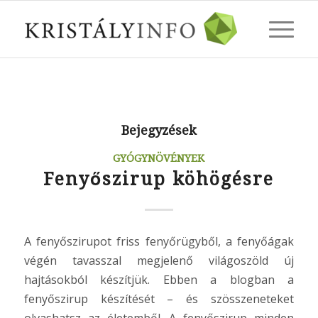
Bejegyzések
GYÓGYNÖVÉNYEK
Fenyőszirup köhögésre
A fenyőszirupot friss fenyőrügyből, a fenyőágak
végén tavasszal megjelenő világoszöld új
hajtásokból készítjük. Ebben a blogban a
fenyőszirup készítését – és szösszeneteket
olvashatsz az életemből. A fenyőszirup minden