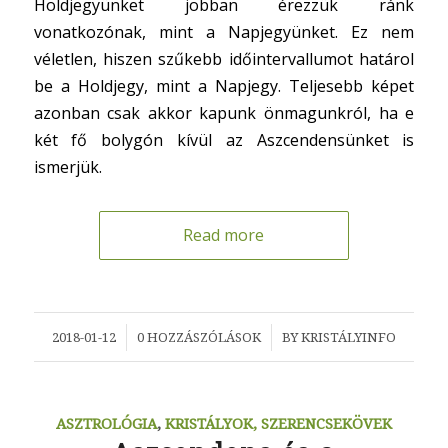
Holdjegyünket jobban érezzük ránk
vonatkozónak, mint a Napjegyünket. Ez nem
véletlen, hiszen szűkebb időintervallumot határol
be a Holdjegy, mint a Napjegy. Teljesebb képet
azonban csak akkor kapunk önmagunkról, ha e
két fő bolygón kívül az Aszcendensünket is
ismerjük.
Read more
/
/
2018-01-12
0 HOZZÁSZÓLÁSOK
BY
KRISTÁLYINFO
ASZTROLÓGIA
,
KRISTÁLYOK, SZERENCSEKÖVEK