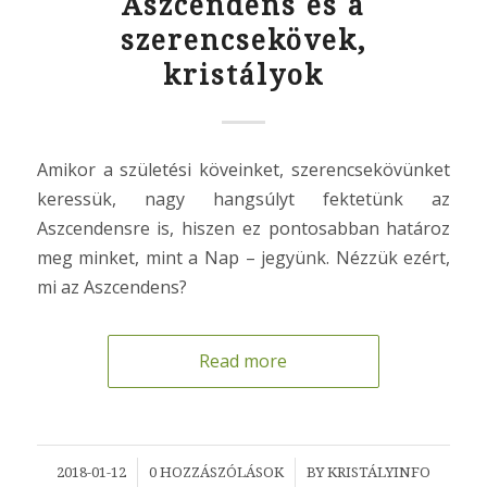
Aszcendens és a
szerencsekövek,
kristályok
Amikor a születési köveinket, szerencsekövünket
keressük, nagy hangsúlyt fektetünk az
Aszcendensre is, hiszen ez pontosabban határoz
meg minket, mint a Nap – jegyünk. Nézzük ezért,
mi az Aszcendens?
Read more
/
/
2018-01-12
0 HOZZÁSZÓLÁSOK
BY
KRISTÁLYINFO