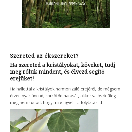
Szereted az ékszereket?
Ha szereted a kristályokat, köveket, tudj
meg róluk mindent, és élvezd segítő
erejüket!
Ha hallottál a kristályok harmonizáló erejéről, de mégsem
érzed nyakláncod, karkötőd hatását, akkor valószínűleg
még nem tudod, hogy mire figyelj…..
folytatás itt