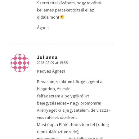
Szeretettel kívánom, hogy további
kellemes perceket töltsél el az
oldalaimon!
Ágnes
Julianna
2018-02-09 at 15:35
says:
Kedves Ágnes!
Bevallom, szoktam böngészgetni a
blogodon, és már
felfedeztem a bolygókról írt
bejegyzéseidet – nagy örömömre!
A lényeget ki is jegyzetelem, de vissza-
visszatérek időnként .
Most épp a Plútót fedeztem fel ( eddig
nem találkoztam vele);
mit mondjak……kicsit felkavaró volt