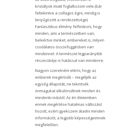
kristályok miatt foglalkozom vele.(bár
feltekintve a csillagos égre, mindig is
lenyűgözött a rendezettsége)
Fantasztikus élmény felfedezni, hogy
minden, ami a természetben van,
beleértve minket, embereket is, milyen
csodálatos összefüggésben van
mindennel. A természet legparányibb
részecskéje is hatással van mindenre.
Nagyon szeretném elérni, hogy az
emberek megértsék – megéljék az
egység állapotát, ne tekintsék
önmagukat elkülönültnek minden és
mindenki mástól. Az én életemben
ennek megértése hatalmas változást
hozott, ezért igyekszem átadni minden
információt, a legjobb képességeimnek
megfelelően.