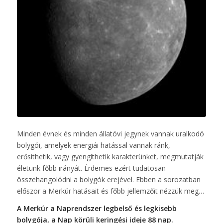
Minden évnek és minden állatövi jegynek vannak uralkodó
bolygói, amelyek energiái hatással vannak ránk,
erősíthetik, vagy gyengíthetik karakterünket, megmutatják
életünk főbb irányát. Érdemes ezért tudatosan
összehangolódni a bolygók erejével. Ebben a sorozatban
először a Merkúr hatásait és főbb jellemzőit nézzük meg…
A Merkúr a Naprendszer legbelső és legkisebb
bolygója, a Nap körüli keringési ideje 88 nap.