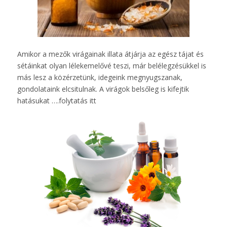
Amikor a mezők virágainak illata átjárja az egész tájat és
sétáinkat olyan lélekemelővé teszi, már belélegzésükkel is
más lesz a közérzetünk, idegeink megnyugszanak,
gondolataink elcsitulnak. A virágok belsőleg is kifejtik
hatásukat ….
folytatás itt