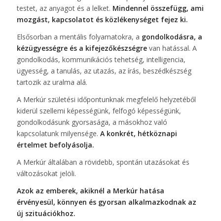
testet, az anyagot és a lelket.
Mindennel összefügg, ami
mozgást, kapcsolatot és közlékenységet fejez ki.
Elsősorban a mentális folyamatokra, a
gondolkodásra, a
kézügyességre és a kifejezőkészségre
van hatással. A
gondolkodás, kommunikációs tehetség, intelligencia,
ügyesség, a tanulás, az utazás, az írás, beszédkészség
tartozik az uralma alá.
A Merkúr születési időpontunknak megfelelő helyzetéből
kiderül szellemi képességünk, felfogó képességünk,
gondolkodásunk gyorsasága, a másokhoz való
kapcsolatunk milyensége.
A konkrét, hétköznapi
értelmet befolyásolja.
A Merkúr általában a rövidebb, spontán utazásokat és
változásokat jelöli.
Azok az emberek, akiknél a Merkúr hatása
érvényesül, könnyen és gyorsan alkalmazkodnak az
új szituációkhoz.