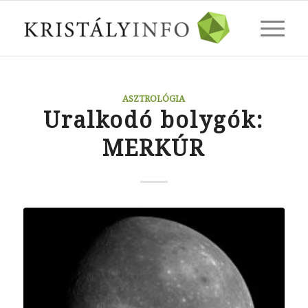
ASZTROLÓGIA
Uralkodó bolygók:
MERKÚR