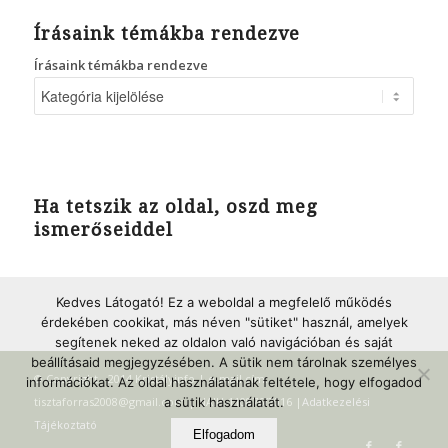
Írásaink témákba rendezve
Írásaink témákba rendezve
Ha tetszik az oldal, oszd meg
ismerőseiddel
Kedves Látogató! Ez a weboldal a megfelelő működés
érdekében cookikat, más néven "sütiket" használ, amelyek
segítenek neked az oldalon való navigációban és saját
beállításaid megjegyzésében. A sütik nem tárolnak személyes
© Copyright - 2014 Kristályinfo | e-mail cím:
információkat. Az oldal használatának feltétele, hogy elfogadod
a sütik használatát.
tisztaforras2008@gmail.com | NAIH-110876/2016 |
Adatkezelési
Tájékoztató
Elfogadom