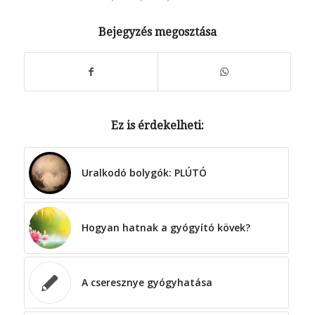
Bejegyzés megosztása
Ez is érdekelheti:
Uralkodó bolygók: PLÚTÓ
Hogyan hatnak a gyógyító kövek?
A cseresznye gyógyhatása