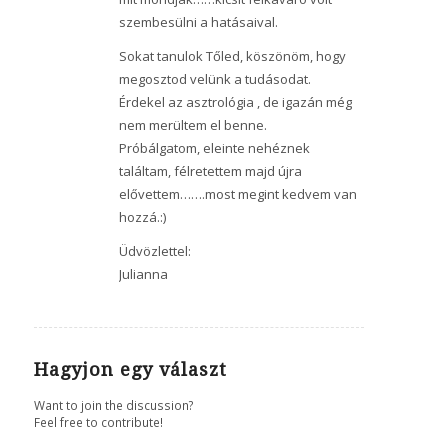
szembesülni a hatásaival.
Sokat tanulok Tőled, köszönöm, hogy
megosztod velünk a tudásodat.
Érdekel az asztrológia , de igazán még
nem merültem el benne.
Próbálgatom, eleinte nehéznek
találtam, félretettem majd újra
elővettem…….most megint kedvem van
hozzá.:)
Üdvözlettel:
Julianna
Hagyjon egy választ
Want to join the discussion?
Feel free to contribute!