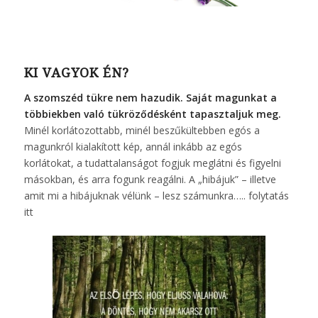
KI VAGYOK ÉN?
A szomszéd tükre nem hazudik. Saját magunkat a
többiekben való tükröződésként tapasztaljuk meg.
Minél korlátozottabb, minél beszűkültebben egós a
magunkról kialakított kép, annál inkább az egós
korlátokat, a tudattalanságot fogjuk meglátni és figyelni
másokban, és arra fogunk reagálni. A „hibájuk” – illetve
amit mi a hibájuknak vélünk – lesz számunkra…..
folytatás
itt