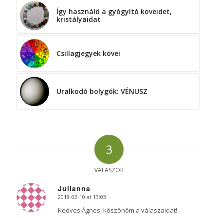
Így használd a gyógyító köveidet,
kristályaidat
Csillagjegyek kövei
Uralkodó bolygók: VÉNUSZ
3
VÁLASZOK
Julianna
2018-02-10 at 13:03
says:
Kedves Ágnes, köszönöm a válaszaidat!