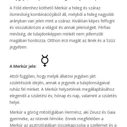
A Föld elemhez köthető Merkúr a hideg és száraz
ősminőség kombinációjából áll, melyből a hideg nagyobb
arányban van jelen mint a száraz. Kiválóan képes felfogni
és visszatükrözni a világot és annak jelenségeit. Férfias
minőség, de tulajdonképpen minkét nem jellemzőit
magában hordozza. Otthon érzi magát az Ikrek és a Szűz
jegyében.
A Merkúr jele:
Attól függően, hogy melyik állatövi jegyben járt
születésünk idején, annak a jegynek a tulajdonságaival
ruház fel minket. A Merkúr helyzetének megállapításához
elegendő a születési év, hónap és nap, valamint a születés
helye.
Merkúr a görög mitológiában Hermész, aki Zeusz és Gaia
gyermeke, az istenek hírnöke. Ennek megfelelően a
Merkúr az asztrológiában összekapcsolja a szellemet és a