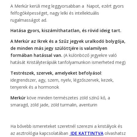
A Merkúr kerüli meg leggyorsabban a Napot, ezért gyors
felfogóképességet, nagy lelki és intellektuális
rugalmasságot ad.
Hatása gyors, kiszámíthatatlan, és rövid ideig tart.
A Merkúr az Ikrek és a Szűz jegyek uralkodó bolygója,
de minden más jegy szülöttjére is valamilyen
formában hatással van.
(A különböző jegyekre való
hatását Kristályterápiák tanfolyamunkon ismerheted meg)
Testrészek, szervek, amelyeket befolyásol
:
idegrendszer, agy, szem, nyelv, légzőszervek, kezek,
tenyerek és a hormonok
Merkúr
köve minden természetes zöld színű kő, a
smaragd, zöld jade, zöld turmalin, aventurin
Ha bővebb ismereteket szeretnél szerezni a kristályok és
az asztrológia kapcsolatában
IDE KATTINTVA
olvashatsz