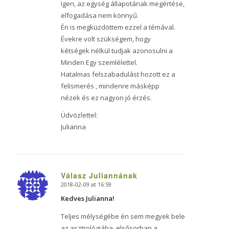
Igen, az egység állapotának megértése,
elfogadása nem könnyű.
Én is megküzdöttem ezzel a témával.
Évekre volt szükségem, hogy
kétségek nélkül tudjak azonosulni a
Minden Egy szemlélettel.
Hatalmas felszabadulást hozott ez a
felismerés , mindenre másképp
nézek és ez nagyon jó érzés.
Üdvözlettel:
Julianna
Válasz Juliannának
2018-02-09 at 16:59
says:
Kedves Julianna!
Teljes mélységébe én sem megyek bele
az asztrológiába, elsősorban a