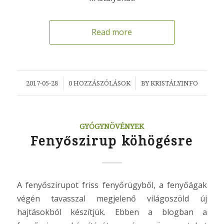
Read more
/
/
2017-05-28
0 HOZZÁSZÓLÁSOK
BY
KRISTÁLYINFO
GYÓGYNÖVÉNYEK
Fenyőszirup köhögésre
A fenyőszirupot friss fenyőrügyből, a fenyőágak
végén tavasszal megjelenő világoszöld új
hajtásokból készítjük. Ebben a blogban a