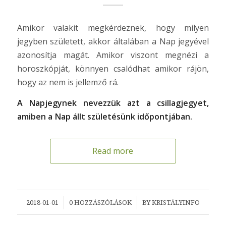
Amikor valakit megkérdeznek, hogy milyen
jegyben született, akkor általában a Nap jegyével
azonosítja magát. Amikor viszont megnézi a
horoszkópját, könnyen csalódhat amikor rájön,
hogy az nem is jellemző rá.
A Napjegynek nevezzük azt a csillagjegyet,
amiben a Nap állt születésünk időpontjában.
Read more
/
/
2018-01-01
0 HOZZÁSZÓLÁSOK
BY
KRISTÁLYINFO