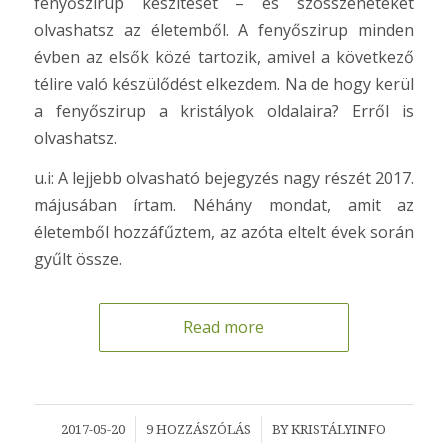
fenyőszirup készítését – és szösszeneteket
olvashatsz az életemből. A fenyőszirup minden
évben az elsők közé tartozik, amivel a következő
télire való készülődést elkezdem. Na de hogy kerül
a fenyőszirup a kristályok oldalaira? Erről is
olvashatsz.
u.i: A lejjebb olvasható bejegyzés nagy részét 2017.
májusában írtam. Néhány mondat, amit az
életemből hozzáfűztem, az azóta eltelt évek során
gyűlt össze.
Read more
/
/
2017-05-20
9 HOZZÁSZÓLÁS
BY
KRISTÁLYINFO