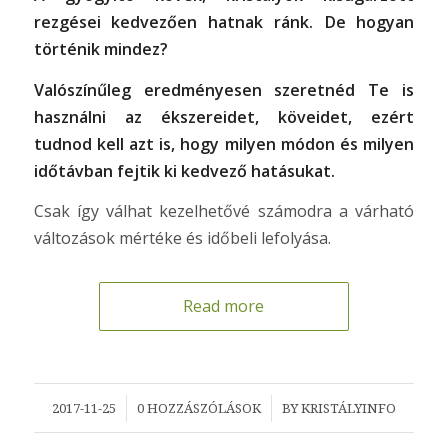
rezgései kedvezően hatnak ránk. De hogyan
történik mindez?
Valószínűleg eredményesen szeretnéd Te is
használni az ékszereidet, köveidet, ezért
tudnod kell azt is, hogy milyen módon és milyen
időtávban fejtik ki kedvező hatásukat.
Csak így válhat kezelhetővé számodra a várható
változások mértéke és időbeli lefolyása.
Read more
/
/
2017-11-25
0 HOZZÁSZÓLÁSOK
BY
KRISTÁLYINFO