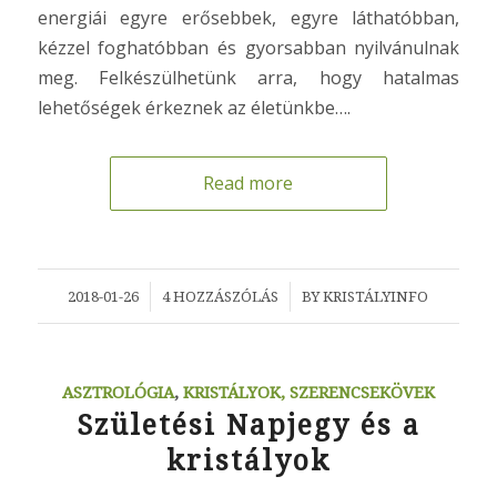
energiái egyre erősebbek, egyre láthatóbban,
kézzel foghatóbban és gyorsabban nyilvánulnak
meg. Felkészülhetünk arra, hogy hatalmas
lehetőségek érkeznek az életünkbe….
Read more
/
/
2018-01-26
4 HOZZÁSZÓLÁS
BY
KRISTÁLYINFO
ASZTROLÓGIA
,
KRISTÁLYOK, SZERENCSEKÖVEK
Születési Napjegy és a
kristályok