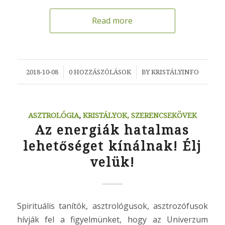
Read more
/
/
2018-10-08
0 HOZZÁSZÓLÁSOK
BY
KRISTÁLYINFO
ASZTROLÓGIA
,
KRISTÁLYOK, SZERENCSEKÖVEK
Az energiák hatalmas
lehetőséget kínálnak! Élj
velük!
Spirituális tanítók, asztrológusok, asztrozófusok
hívják fel a figyelmünket, hogy az Univerzum