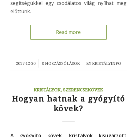
segítségükkel egy csodálatos világ nyílhat meg
előttünk.
Read more
/
/
2017-12-30
0 HOZZÁSZÓLÁSOK
BY
KRISTÁLYINFO
KRISTÁLYOK, SZERENCSEKÖVEK
Hogyan hatnak a gyógyító
kövek?
A gyógyító kövek, kristályok kisugárzott