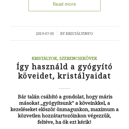
Read more
/
2019-07-05
BY
KRISTÁLYINFO
KRISTÁLYOK, SZERENCSEKÖVEK
Így használd a gyógyító
köveidet, kristályaidat
Bár talán csábító a gondolat, hogy máris
másokat „gyógyítsunk” a köveinkkel
,
a
kezeléseket először önmagunkon, maximum a
közvetlen hozzátartozóinkon végezzük,
feltéve, ha ők ezt kérik!