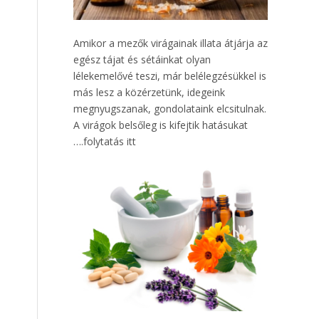
Amikor a mezők virágainak illata átjárja az
egész tájat és sétáinkat olyan
lélekemelővé teszi, már belélegzésükkel is
más lesz a közérzetünk, idegeink
megnyugszanak, gondolataink elcsitulnak.
A virágok belsőleg is kifejtik hatásukat
….
folytatás itt