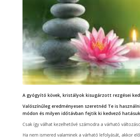
A gyógyító kövek, kristályok kisugárzott rezgései k
Valószínűleg eredményesen szeretnéd Te is használni 
módon és milyen időtávban fejtik ki kedvező hatásuk
Csak így válhat kezelhetővé számodra a várható változások
Ha nem ismered valaminek a várható lefolyását, akkor előf