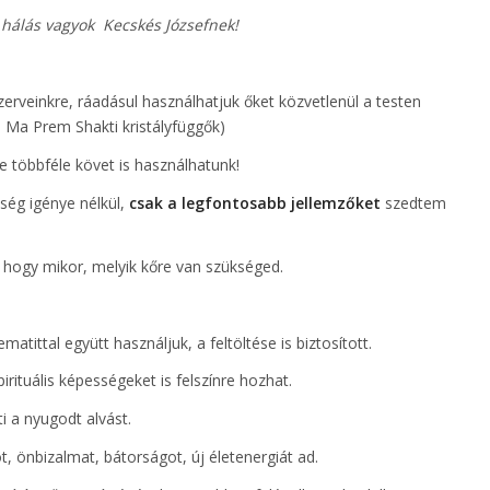
rt hálás vagyok Kecskés Józsefnek!
zerveinkre, ráadásul használhatjuk őket közvetlenül a testen
. Ma Prem Shakti kristályfüggők)
e többféle követ is használhatunk!
ség igénye nélkül,
csak a legfontosabb jellemzőket
szedtem
hogy mikor, melyik kőre van szükséged.
tittal együtt használjuk, a feltöltése is biztosított.
pirituális képességeket is felszínre hozhat.
ti a nyugodt alvást.
t, önbizalmat, bátorságot, új életenergiát ad.