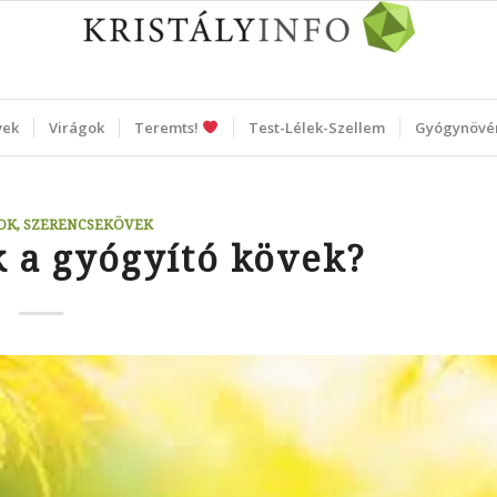
vek
Virágok
Teremts!
Test-Lélek-Szellem
Gyógynövé
OK, SZERENCSEKÖVEK
 a gyógyító kövek?