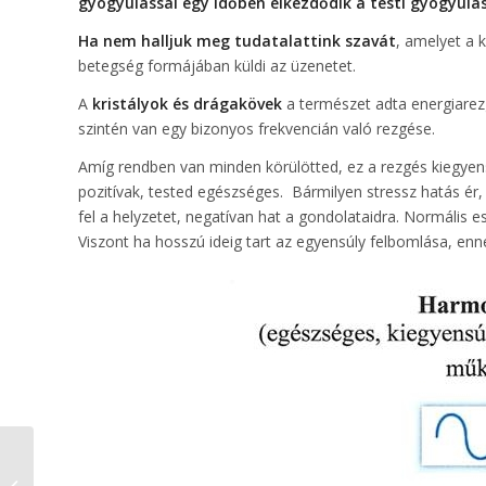
gyógyulással egy időben elkezdődik a testi gyógyulás 
Ha nem halljuk meg tudatalattink szavát
, amelyet a 
betegség formájában küldi az üzenetet.
A
kristályok és drágakövek
a természet adta energiarez
szintén van egy bizonyos frekvencián való rezgése.
Amíg rendben van minden körülötted, ez a rezgés kiegyens
pozitívak, tested egészséges. Bármilyen stressz hatás ér
fel a helyzetet, negatívan hat a gondolataidra. Normális es
Viszont ha hosszú ideig tart az egyensúly felbomlása, enn
Megváltoztathatod az