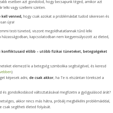
zabb esetben azt gondolod, hogy becsapunk téged, amikor azt
 lelki vagy szellemi szinten.
 kell venned,
hogy csak azokat a problémáidat tudod sikeresen és
san újra!
emmi testi tüneted, viszont megoldhatatlannak tűnő lelki
a házasságodban, kapcsolatodban nem kiegyensúlyozott az életed,
 konfliktusaid előbb – utóbb fizikai tüneteket, betegségeket
neteket elemezd ki a betegség szimbolika segítségével, és keresd
ővebben
)
get képesek adni,
de csak akkor
, ha Te is elszántan törekszel a
d és gondolkodásod változtatásával megfizetni a gyógyulásod árát?
hetséges, akkor nincs más hátra, próbálj megbékélni problémáiddal,
e csak segítheti életed folyását.