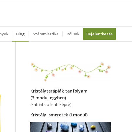
nyek
Blog
Számmisztika
Rólunk
Bejelentkezés
Kristályterápiák tanfolyam
(3 modul egyben)
(kattints a lenti képre)
Kristály ismeretek (I.modul)