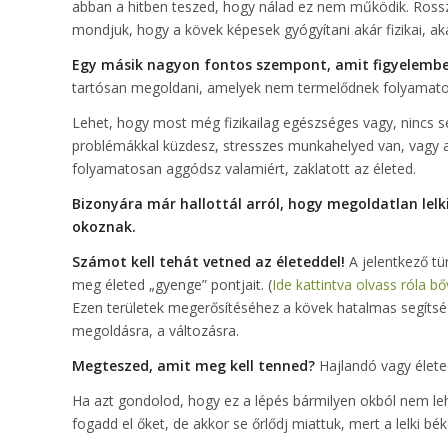
abban a hitben teszed, hogy nálad ez nem működik. Ross
mondjuk, hogy a kövek képesek gyógyítani akár fizikai, akár
Egy másik nagyon fontos szempont, amit figyelembe
tartósan megoldani, amelyek nem termelődnek folyamato
Lehet, hogy most még fizikailag egészséges vagy, nincs s
problémákkal küzdesz, stresszes munkahelyed van, vagy 
folyamatosan aggódsz valamiért, zaklatott az életed.
Bizonyára már hallottál arról, hogy megoldatlan lelki
okoznak.
Számot kell tehát vetned az életeddel!
A jelentkező tü
meg életed „gyenge” pontjait. (
Ide kattintva olvass róla b
Ezen területek megerősítéséhez a kövek hatalmas segítsé
megoldásra, a változásra.
Megteszed, amit meg kell tenned?
Hajlandó vagy élete
Ha azt gondolod, hogy ez a lépés bármilyen okból nem le
fogadd el őket, de akkor se őrlődj miattuk, mert a lelki bék