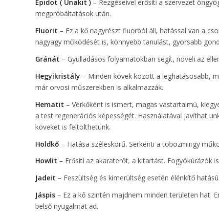
Epidot ( Unakit )
– Rezgéseivel erősíti a szervezet öngyóg
megpróbáltatások után.
Fluorit
– Ez a kő nagyrészt fluorból áll, hatással van a cso
nagyagy működését is, könnyebb tanulást, gyorsabb gon
Gránát
– Gyulladásos folyamatokban segít, növeli az ell
Hegyikristály
– Minden kövek között a leghatásosabb, min
már orvosi műszerekben is alkalmazzák.
Hematit
– Vérkőként is ismert, magas vastartalmú, kieg
a test regenerációs képességét. Használatával javíthat un
köveket is feltölthetünk.
Holdkő
– Hatása széleskörű. Serkenti a tobozmirigy működ
Howlit
– Erősíti az akaraterőt, a kitartást. Fogyókúrázók i
Jadeit
– Feszültség és kimerültség esetén élénkítő hatású
Jáspis
– Ez a kő szintén majdnem minden területen hat. Er
belső nyugalmat ad.