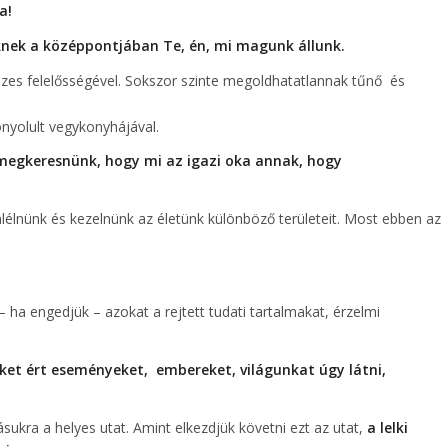
a!
nek a középpontjában Te, én, mi magunk állunk.
sszes felelősségével. Sokszor szinte megoldhatatlannak tűnő és
bonyolult vegykonyhájával.
megkeresnünk, hogy mi az igazi oka annak, hogy
élnünk és kezelnünk az életünk különböző területeit. Most ebben az
– ha engedjük – azokat a rejtett tudati tartalmakat, érzelmi
ket ért eseményeket, embereket, világunkat úgy látni,
sukra a helyes utat. Amint elkezdjük követni ezt az utat,
a lelki