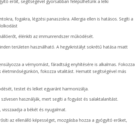
yító erőit, segítségével gyorsabban felépülhetünk a lelki
ntokra, fogakra, légzési panaszokra. Allergia ellen is hatásos. Segíti a
dolkodást
enállóerőt, élénkíti az immunrendszer működését.
den területen használható. A hegyikristályt sokrétű hatása miatt
yensúlyozza a vérnyomást, fáradtság enyhítésére is alkalmas. Fokozza
k életminőségünkön, fokozza vitalitást. Hematit segítségével más
ését, testet és lelket egyaránt harmonizálja.
s szívesen használják, mert segíti a fogyást és salaktalanítást.
, visszaadja a békét és nyugalmat.
ősíti az ellenálló képességet, mozgásba hozza a gyógyító erőket,