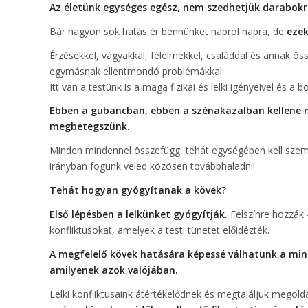
Az életünk egységes egész, nem szedhetjük darabokr
Bár nagyon sok hatás ér bennünket napról napra, de
ezek
Érzésekkel, vágyakkal, félelmekkel, családdal és annak ö
egymásnak ellentmondó problémákkal.
Itt van a testünk is a maga fizikai és lelki igényeivel és a 
Ebben a gubancban, ebben a szénakazalban kellene 
megbetegszünk.
Minden mindennel összefügg, tehát egységében kell szeml
irányban fogunk veled közösen továbbhaladni!
Tehát hogyan gyógyítanak a kövek?
Első lépésben a lelkünket gyógyítják.
Felszínre hozzák 
konfliktusokat, amelyek a testi tünetet előidézték.
A megfelelő kövek hatására képessé válhatunk a min
amilyenek azok valójában.
Lelki konfliktusaink átértékelődnek és megtaláljuk megoldá