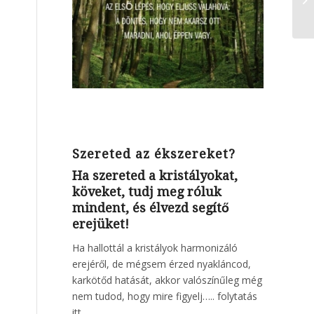
Szereted az ékszereket?
Ha szereted a kristályokat,
köveket, tudj meg róluk
mindent, és élvezd segítő
erejüket!
Ha hallottál a kristályok harmonizáló
erejéről, de mégsem érzed nyakláncod,
karkötőd hatását, akkor valószínűleg még
nem tudod, hogy mire figyelj…..
folytatás
itt