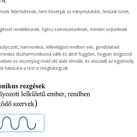
is.
kövek felerősítenek, nem követjük az iránymutatást, testünk tünet,
géssel rendelkeznek. Egész szervezetünknek, minden sejtünknek
úlyozott, harmonikus, lelkivilágod rendben van, gondolataid
, mindez diszharmonikussá válik és attól függően, hogyan dolgozod
etben ez viszonylag rövid idő alatt elmúlik, és visszaáll az egyensúly.
ek hatására a test is megbetegszik.