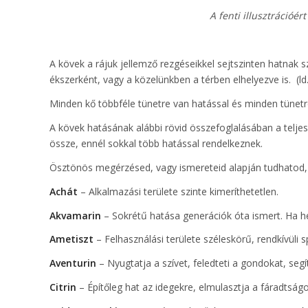
A fenti illusztrációé
A kövek a rájuk jellemző rezgéseikkel sejtszinten hatnak s
ékszerként, vagy a közelünkben a térben elhelyezve is. (ld
Minden kő többféle tünetre van hatással és minden tünetr
A kövek hatásának alábbi rövid összefoglalásában a teljes
össze, ennél sokkal több hatással rendelkeznek.
Ösztönös megérzésed, vagy ismereteid alapján tudhatod, 
Achát
– Alkalmazási területe szinte kimeríthetetlen.
Akvamarin
– Sokrétű hatása generációk óta ismert. Ha hema
Ametiszt
– Felhasználási területe széleskörű, rendkívüli s
Aventurin
– Nyugtatja a szívet, feledteti a gondokat, segí
Citrin
– Építőleg hat az idegekre, elmulasztja a fáradtságo