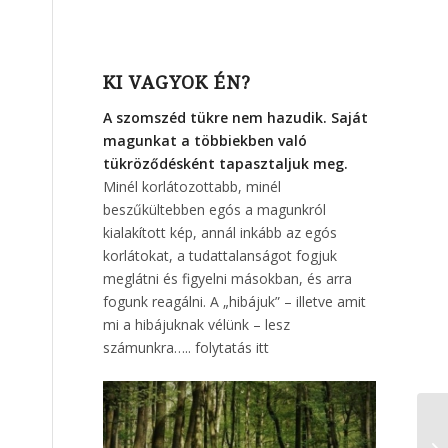
KI VAGYOK ÉN?
A szomszéd tükre nem hazudik. Saját
magunkat a többiekben való
tükröződésként tapasztaljuk meg.
Minél korlátozottabb, minél
beszűkültebben egós a magunkról
kialakított kép, annál inkább az egós
korlátokat, a tudattalanságot fogjuk
meglátni és figyelni másokban, és arra
fogunk reagálni. A „hibájuk” – illetve amit
mi a hibájuknak vélünk – lesz
számunkra…..
folytatás itt